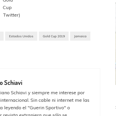
Cup
Twitter)
Estados Unidos
Gold Cup 2019
Jamaica
o Schiavi
iano Schiavi y siempre me interese por
FEMENINO
FÚTBOL FEMENINO
 internacional. Sin cable ni internet me las
 AMATEUR
LIGA DE LA COSTA
Estrella del Sur en el
Las campeonas festejaron ante su gente
a leyendo el "Guerin Sportivo" o
eral
r revista extranjera que sólo se