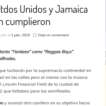
tdos Unidos y Jamaica
n cumplieron
en
zado en
1 julio, 2019
Dejá un comentario
GoldCup
2019:
Estdos
, tanto “Yankees” como “Reggae Boyz”
Unidos
ifinales.
y
Jamaica
también
 que lucharán por la supremacía continental en
cumplieron
sí en las calles pero al menos con la música
l Lincoln Financial Field de la ciudad de
s 2 que faltaban para las semifinales.
ao
y avanzó otro casillero en su objetivo hacia