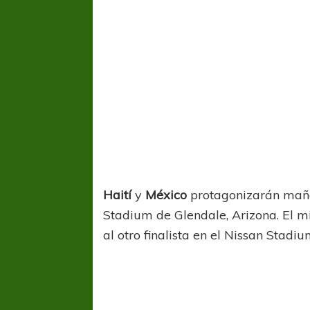
COPA SUDAMER
Sur De
Haití
y
México
protagonizarán mañan
COPA SUDAMERICANA
TIGRE
A pesar de la derrota Tigre avanzó a
Stadium de Glendale, Arizona. El m
Octavos de Final
al otro finalista en el Nissan Stadi