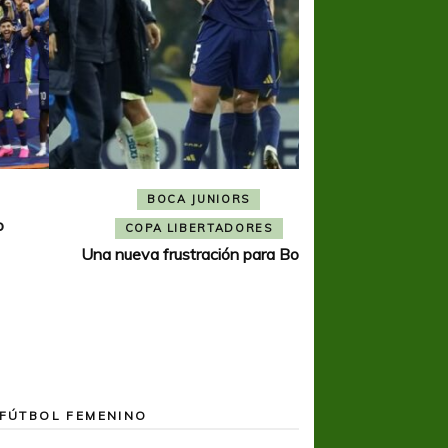
BOCA JUNIORS
COPA SUDAMER
Noche inolvida
COPA LIBERTADORES
Una nueva frustración para Boca
FÚTBOL FEMENINO