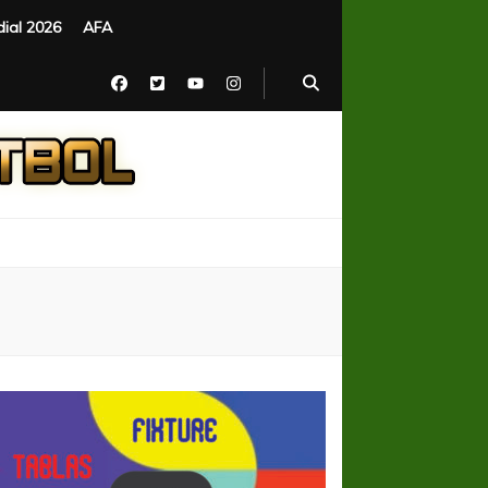
ial 2026
AFA