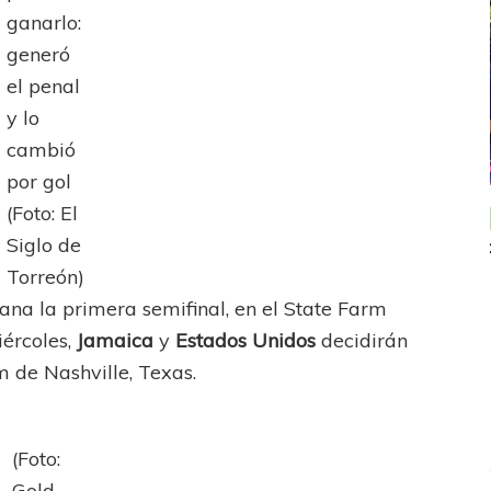
ganarlo:
generó
el penal
y lo
cambió
por gol
(Foto: El
ICANA
LANÚS
UEFA CHAMPIONS LEAGUE
Siglo de
fendido
PSG celebró el bicampeonato
Torreón)
a la primera semifinal, en el State Farm
iércoles,
Jamaica
y
Estados Unidos
decidirán
um de Nashville, Texas.
(Foto:
Gold