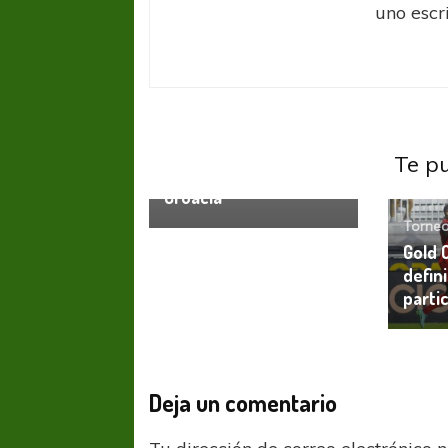
uno escri
Torneos Internacionales
UEFA Nations League:
España armó un
Te p
festival de goles ante
Croacia
Torneo
Gold 
defin
parti
Deja un comentario