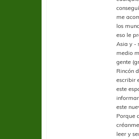
conseguí
me acom
los mund
eso le pr
Asia y -
medio ma
gente (g
Rincón d
escribir 
este esp
informar
este nue
Porque a
créanme.
leer y s