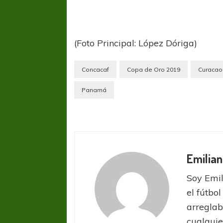
(Foto Principal: López Dóriga)
Concacaf
Copa de Oro 2019
Curacao
Panamá
Emilian
Soy Emil
FÚTBOL FEMENINO
FÚTBOL 
el fútbol
REGIONAL AMATEUR
REGIONAL
Ajustada caída de Verónica en Alejandro
Verónica jugará ante 
arreglab
Korn
Fed
cualquie