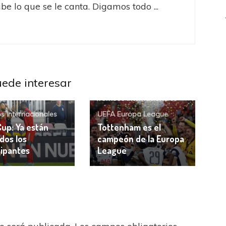
be lo que se le canta. Digamos todo ...
uede interesar
Torneos Internacionales
s Internacionales
UEFA Europa League
Cup: Ya están
Tottenham es el
idos los
campeón de la Europa
cipantes
League