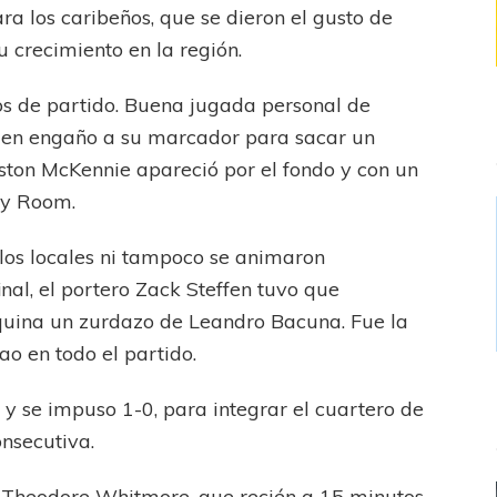
ra los caribeños, que se dieron el gusto de
 crecimiento en la región.
tos de partido. Buena jugada personal de
quien engaño a su marcador para sacar un
ton McKennie apareció por el fondo y con un
oy Room.
 los locales ni tampoco se animaron
inal, el portero Zack Steffen tuvo que
esquina un zurdazo de Leandro Bacuna. Fue la
o en todo el partido.
á
y se impuso 1-0, para integrar el cuartero de
onsecutiva.
or Theodore Whitmore, que recién a 15 minutos