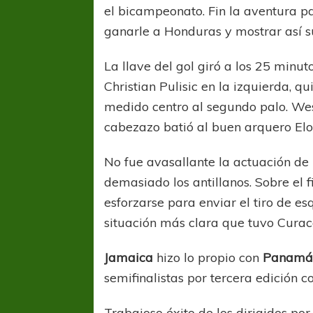
el bicampeonato. Fin la aventura pa
ganarle a Honduras y mostrar así su
La llave del gol giró a los 25 minu
Christian Pulisic en la izquierda, 
medido centro al segundo palo. Wes
cabezazo batió al buen arquero El
No fue avasallante la actuación de
demasiado los antillanos. Sobre el f
esforzarse para enviar el tiro de 
situación más clara que tuvo Curaca
Jamaica
hizo lo propio con
Panam
semifinalistas por tercera edición c
Trabajoso éxito de los dirigidos p