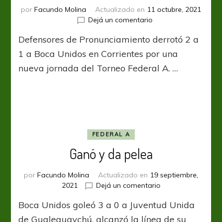
por
Facundo Molina
Actualizado en
11 octubre, 2021
en
Dejá un comentario
Depro
Defensores de Pronunciamiento derrotó 2 a
dio
el
1 a Boca Unidos en Corrientes por una
golpe
nueva jornada del Torneo Federal A. …
en
Corrientes
FEDERAL A
Ganó y da pelea
por
Facundo Molina
Actualizado en
19 septiembre,
en
2021
Dejá un comentario
Ganó
Boca Unidos goleó 3 a 0 a Juventud Unida
y
da
de Gualeguaychú, alcanzó la línea de su