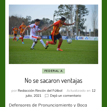
última
del
partido
FEDERAL A
No se sacaron ventajas
por
Redacción Rincón del Fútbol
Actualizado en
12
en
julio, 2021
Dejá un comentario
No
Defensores de Pronunciamiento y Boca
se