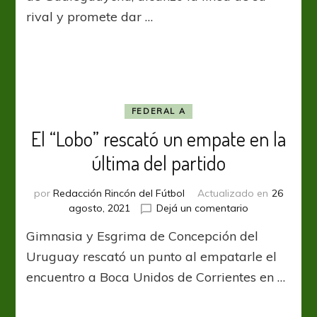
pelea
rival y promete dar …
FEDERAL A
El “Lobo” rescató un empate en la
última del partido
por
Redacción Rincón del Fútbol
Actualizado en
26
en
agosto, 2021
Dejá un comentario
El
Gimnasia y Esgrima de Concepción del
“Lobo”
rescató
Uruguay rescató un punto al empatarle el
un
encuentro a Boca Unidos de Corrientes en …
empate
en
la