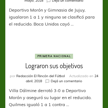
en
mayo, 2018
Dejá un comentario
Todas
Deportivo Morón y Gimnasia de Jujuy,
tristezas
igualaron 1 a 1 y ninguno se clasificó para
el reducido. Boca Unidos cayó …
PRIMERA NACIONAL
Lograron sus objetivos
por
Redacción El Rincón del Fútbol
Actualizado en
24
en
abril, 2018
Dejá un comentario
Lograron
Villa Dálmine derrotó 3-0 a Deportivo
sus
objetivos
Morón y aseguró su lugar en el reducido.
Quilmes igualó 1 a 1 contra …