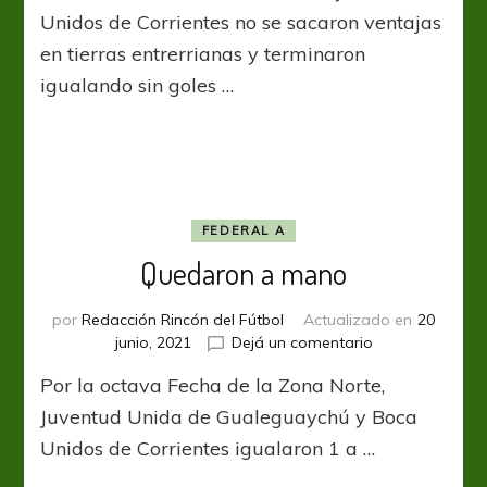
sacaron
Unidos de Corrientes no se sacaron ventajas
ventajas
en tierras entrerrianas y terminaron
igualando sin goles …
FEDERAL A
Quedaron a mano
por
Redacción Rincón del Fútbol
Actualizado en
20
en
junio, 2021
Dejá un comentario
Quedaron
Por la octava Fecha de la Zona Norte,
a
mano
Juventud Unida de Gualeguaychú y Boca
Unidos de Corrientes igualaron 1 a …