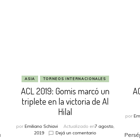
ASIA
TORNEOS INTERNACIONALES
ACL 2019: Gomis marcó un
AC
triplete en la victoria de Al
Hilal
por
Em
n
por
Emiliano Schiavi
Actualizado en
7 agosto,
CL
en
2019
Dejá un comentario
a
Persé
019:
ACL