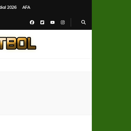
ial 2026
AFA