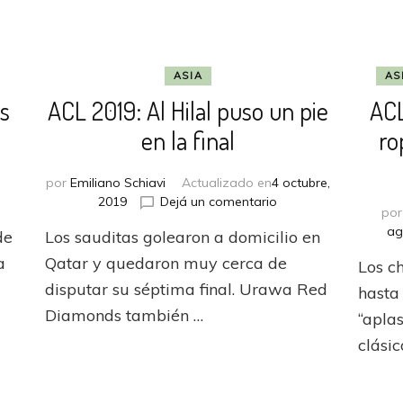
ASIA
AS
s
ACL 2019: Al Hilal puso un pie
ACL
en la final
ro
por
Emiliano Schiavi
Actualizado en
4 octubre,
en
en
2019
Dejá un comentario
po
A
ACL
ag
de
Los sauditas golearon a domicilio en
Flamengo
2019:
le
Al
a
Qatar y quedaron muy cerca de
Los c
costó
Hilal
disputar su séptima final. Urawa Red
hasta
pero
puso
Diamonds también …
es
un
“aplas
finalista
pie
clásic
en
la
final