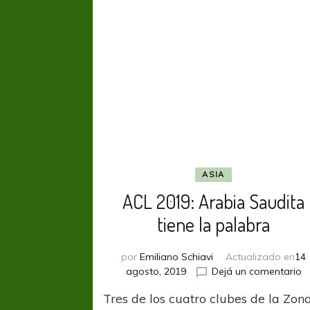
ASIA
ACL 2019: Arabia Saudita
tiene la palabra
por
Emiliano Schiavi
Actualizado en
14
e
agosto, 2019
Dejá un comentario
A
Tres de los cuatro clubes de la Zon
2