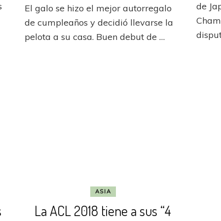
rabia
s
de Jap
El galo se hizo el mejor autorregalo
2019:
audita
Gomis
Champ
de cumpleaños y decidió llevarse la
ene
marcó
dispu
pelota a su casa. Buen debut de …
un
alabra
triplete
en
la
victoria
de
Al
Hilal
ASIA
s
La ACL 2018 tiene a sus “4