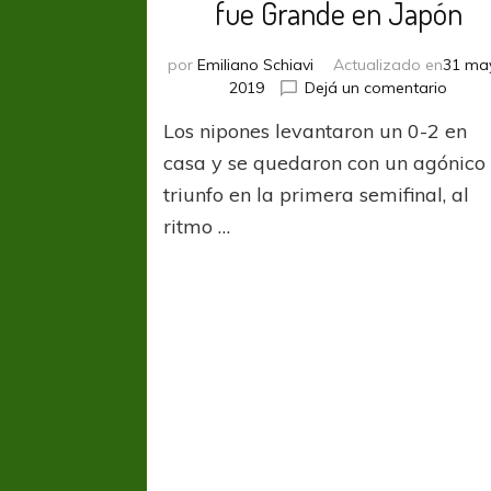
fue Grande en Japón
por
Emiliano Schiavi
Actualizado en
31 ma
en
2019
Dejá un comentario
ACL
Los nipones levantaron un 0-2 en
2018:
Kashi
casa y se quedaron con un agónico
Antler
triunfo en la primera semifinal, al
fue
ritmo …
Grand
en
Japón