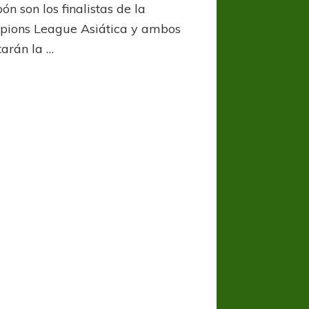
Asia
ón son los finalistas de la
tendrá
ions League Asiática y ambos
un
tarán la …
campeón
inédito