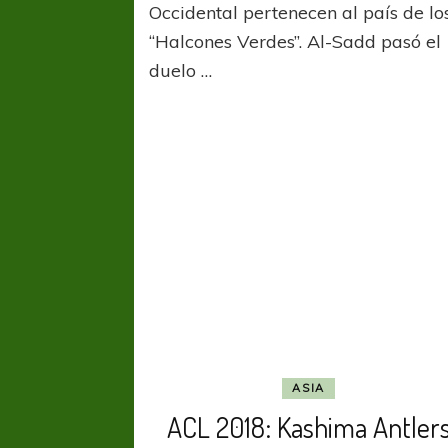
A
Occidental pertenecen al país de lo
S
“Halcones Verdes”. Al-Sadd pasó el
ti
duelo …
la
p
ASIA
ACL 2018: Kashima Antler