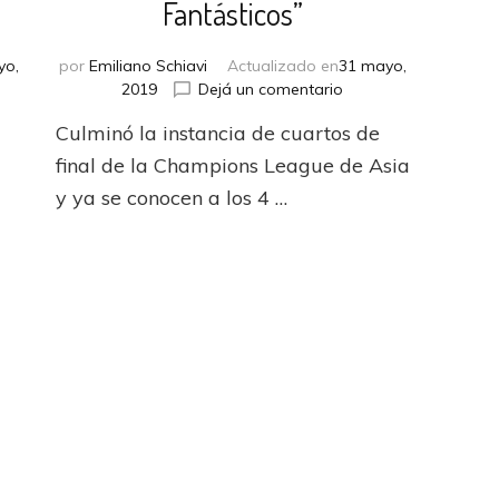
Fantásticos”
yo,
por
Emiliano Schiavi
Actualizado en
31 mayo,
en
2019
Dejá un comentario
La
Culminó la instancia de cuartos de
ACL
ma
2018
final de la Champions League de Asia
s
tiene
y ya se conocen a los 4 …
a
e
sus
“4
Fantásticos”