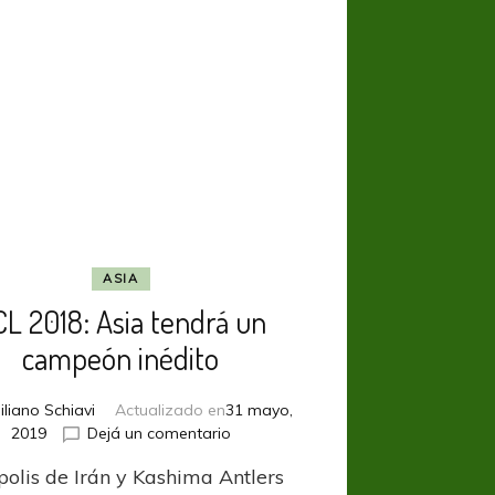
increíble
Hulk
ASIA
L 2018: Asia tendrá un
campeón inédito
iliano Schiavi
Actualizado en
31 mayo,
en
2019
Dejá un comentario
ACL
polis de Irán y Kashima Antlers
2018: