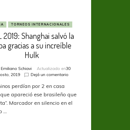
IA
TORNEOS INTERNACIONALES
 2019: Shanghai salvó la
pa gracias a su increíble
Hulk
r
Emiliano Schiavi
Actualizado en
30
en
osto, 2019
Dejá un comentario
ACL
hinos perdían por 2 en casa
2019:
Shanghai
 que apareció ese brasileño que
salvó
ta”. Marcador en silencio en el
la
o …
ropa
gracias
a
su