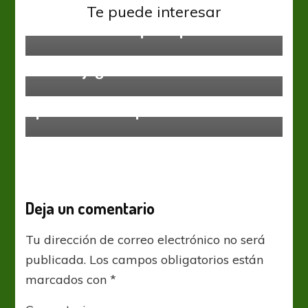
Primera Nacional
Te puede interesar
Riestra tendrá que esperar
Primera Nacional
Nueva Chicago prescinde de otros
cuatro jugadores
Ascenso
Primera Nacional
El Verdolaga buscará los tres
puntos en Campana
Deja un comentario
Tu dirección de correo electrónico no será
publicada.
Los campos obligatorios están
marcados con
*