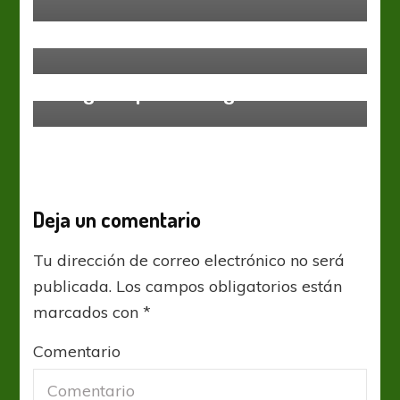
“Una mujer en el fútbol es un acto
revolucionario”
Primera A Fem
Las “Villeras” cayeron ante un
“Furgón” que se amiga con la cima
Deja un comentario
Tu dirección de correo electrónico no será
publicada.
Los campos obligatorios están
marcados con
*
Comentario