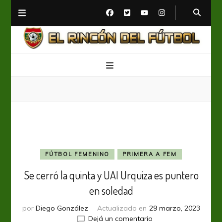
El Rincón del Fútbol
Diario digital de Fútbol
FÚTBOL FEMENINO
PRIMERA A FEM
Se cerró la quinta y UAI Urquiza es puntero
en soledad
por
Diego González
Actualizado en
29 marzo, 2023
en
Dejá un comentario