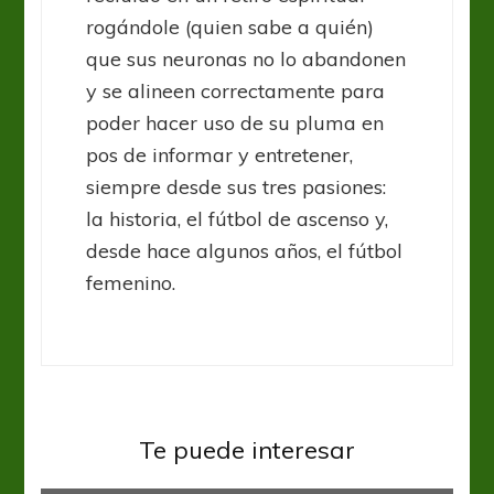
rogándole (quien sabe a quién)
que sus neuronas no lo abandonen
y se alineen correctamente para
poder hacer uso de su pluma en
pos de informar y entretener,
siempre desde sus tres pasiones:
la historia, el fútbol de ascenso y,
desde hace algunos años, el fútbol
femenino.
Primera A Fem
Boca volvió a ganar y pone
Te puede interesar
distancia ante San Lorenzo
Entrevistas
Fútbol Femenino