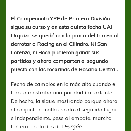
Se
cerró
la
El Campeonato YPF de Primera División
quinta
sigue su curso y en esta quinta fecha UAI
y
UAI
Urquiza se quedó con la punta del torneo al
Urquiza
derrotar a Racing en el Cilindro. Ni San
es
Lorenzo, ni Boca pudieron ganar sus
puntero
en
partidos y ahora comparten el segundo
soledad
puesto con las rosarinas de Rosario Central.
Fecha de cambios en lo más alto cuando el
torneo mostraba una paridad importante.
De hecho, la sigue mostrando porque ahora
el conjunto canalla escaló al segundo lugar
e Independiente, pese al empate, marcha
tercero a solo dos del
Furgón
.