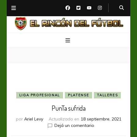
El Rincón del Fútbol
Diario digital de Fútbol
LIGA PROFESIONAL
PLATENSE
TALLERES
PunTa sufrida
por
Ariel Levy
Actualizado en
18 septiembre, 2021
en
Dejá un comentario
PunTa