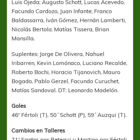
Luis Ojeda; Augusto Schott, Lucas Acevedo,
Facundo Cardozo, Juan Infante; Franco
Baldassarra, Iván Gómez, Hernán Lamberti,
Nicolás Bertolo; Matías Tissera, Brian
Mansilla.
Suplentes: Jorge De Olivera, Nahuel
Iribarren, Kevin Lomónaco, Luciano Recalde,
Roberto Bochi, Horacio Tijanovich, Mauro
Bogado, Pablo Gerzel, Facundo Curuchet,
Matías Sandoval. DT: Leonardo Madelón.
Goles
46′ Fértoli (T), 50´ Schott (P), 59´ Auzqui (T).
Cambios en Talleres
71′ Santos por Retegui y Martino por Fértoli,