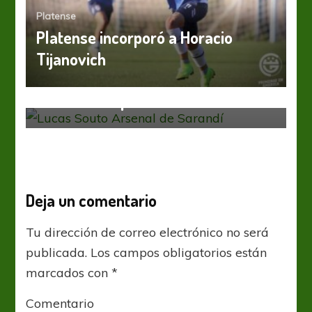
Platense
Platense incorporó a Horacio
Arsenal
Liga Profesional
Arsenal de Sarandí presentó a su
Tijanovich
incorporación número 12 en el
mercado de pases
Deja un comentario
Tu dirección de correo electrónico no será
publicada.
Los campos obligatorios están
marcados con
*
Comentario