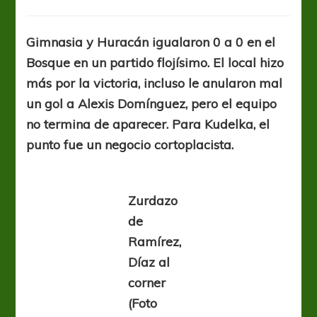
Noventa
minutos
de
Gimnasia y Huracán igualaron 0 a 0 en el
pobreza
Bosque en un partido flojísimo. El local hizo
más por la victoria, incluso le anularon mal
un gol a Alexis Domínguez, pero el equipo
no termina de aparecer. Para Kudelka, el
punto fue un negocio cortoplacista.
Zurdazo
de
Ramírez,
Díaz al
corner
(Foto