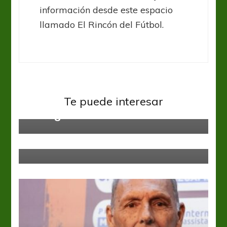
información desde este espacio
llamado El Rincón del Fútbol.
Liga Profesional
Talleres
Vélez Sarsfield
Previo al encuentro, Talleres y
Vélez homenajearon a Daniel
Te puede interesar
Willington
Argentinos Jrs
Liga Profesional
Argentinos extiende el contrato de
Kevin Mac Allister