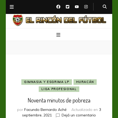
El Rincón del Fútbol
Diario digital de Fútbol
GIMNASIA Y ESGRIMA LP
HURACÁN
LIGA PROFESIONAL
Noventa minutos de pobreza
por
Facundo Bernardo Aché
Actualizado en
3
en
septiembre, 2021
Dejá un comentario