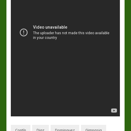
Contín
Diaz
Dominguez
Gimnasia