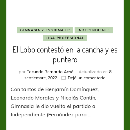
Chirola
GIMNASIA Y ESGRIMA LP
INDEPENDIENTE
LIGA PROFESIONAL
El Lobo contestó en la cancha y es
puntero
por
Facundo Bernardo Aché
Actualizado en
8
en
septiembre, 2022
Dejá un comentario
El
Con tantos de Benjamín Domínguez,
Lobo
contestó
Leonardo Morales y Nicolás Contín,
en
Gimnasia le dio vuelta el partido a
la
Independiente (Fernández para …
cancha
y
es