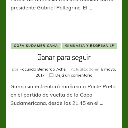
presidente Gabriel Pellegrino. El …
COPA SUDAMERICANA
GIMNASIA Y ESGRIMA LP
Ganar para seguir
por
Facundo Bernardo Aché
Actualizado en
8 mayo,
en
2017
Dejá un comentario
Ganar
Gimnasia enfrentará mañana a Ponte Preta
para
seguir
en el partido de vuelta de la Copa
Sudamericana, desde las 21.45 en el …