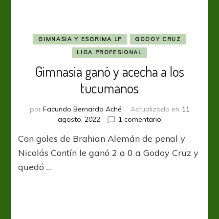
puntero
GIMNASIA Y ESGRIMA LP
GODOY CRUZ
LIGA PROFESIONAL
Gimnasia ganó y acecha a los
tucumanos
por
Facundo Bernardo Aché
Actualizado en
11
en
agosto, 2022
1 comentario
Gimnasia
Con goles de Brahian Alemán de penal y
ganó
y
Nicolás Contín le ganó 2 a 0 a Godoy Cruz y
acecha
quedó …
a
los
tucumanos