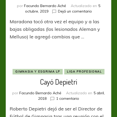
por
Facundo Bernardo Aché
Actualizado en
5
en
octubre, 2019
Dejá un comentario
Ataca
Maradona tocó otra vez el equipo y a las
con
un
bajas obligadas (los lesionados Aleman y
Tanque
Melluso) le agregó cambios que …
GIMNASIA Y ESGRIMA LP
LIGA PROFESIONAL
Cayó Depietri
por
Facundo Bernardo Aché
Actualizado en
5 abril,
en
2018
1 comentario
Cayó
Roberto Depietri dejó de ser el Director de
Depietri
Fútbol de Gimnasia tras una reunión con el