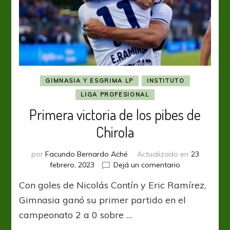
GIMNASIA Y ESGRIMA LP
INSTITUTO
LIGA PROFESIONAL
Primera victoria de los pibes de
Chirola
por
Facundo Bernardo Aché
Actualizado en
23
en
febrero, 2023
Dejá un comentario
Primera
Con goles de Nicolás Contín y Eric Ramírez,
victoria
de
Gimnasia ganó su primer partido en el
los
campeonato 2 a 0 sobre …
pibes
de