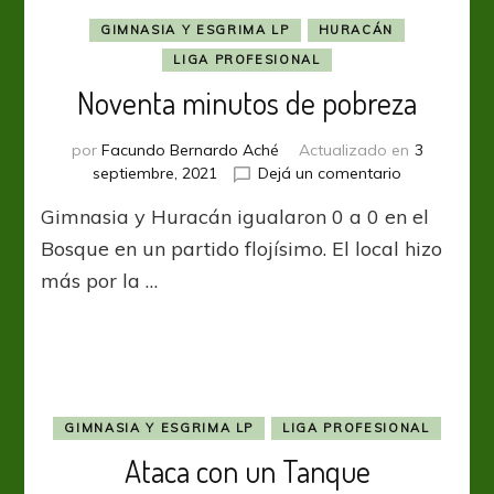
GIMNASIA Y ESGRIMA LP
HURACÁN
LIGA PROFESIONAL
Noventa minutos de pobreza
por
Facundo Bernardo Aché
Actualizado en
3
en
septiembre, 2021
Dejá un comentario
Noventa
Gimnasia y Huracán igualaron 0 a 0 en el
minutos
de
Bosque en un partido flojísimo. El local hizo
pobreza
más por la …
GIMNASIA Y ESGRIMA LP
LIGA PROFESIONAL
Ataca con un Tanque