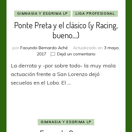
GIMNASIA Y ESGRIMA LP
LIGA PROFESIONAL
Ponte Preta y el clásico (y Racing,
bueno…)
por
Facundo Bernardo Aché
Actualizado en
3 mayo,
en
2017
Dejá un comentario
Ponte
La derrota y -por sobre todo- la muy mala
Preta
y
actuación frente a San Lorenzo dejó
el
secuelas en el Lobo. El …
clásico
(y
Racing,
bueno…)
GIMNASIA Y ESGRIMA LP