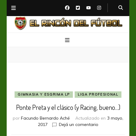
El Rincón del Fútbol
Diario digital de Fútbol
GIMNASIA Y ESGRIMA LP
LIGA PROFESIONAL
Ponte Preta y el clásico (y Racing, bueno…)
por
Facundo Bernardo Aché
Actualizado en
3 mayo,
en
2017
Dejá un comentario
Ponte