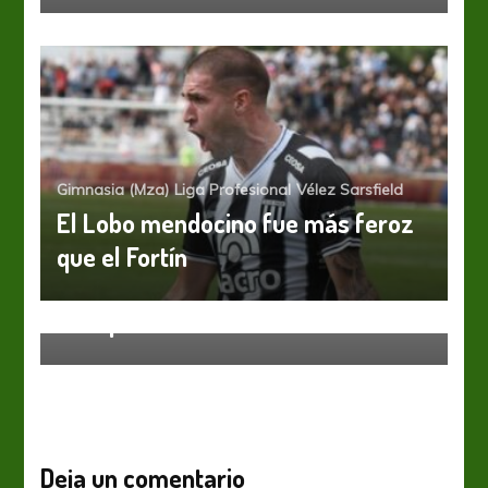
Gimnasia (Mza)
Liga Profesional
Vélez Sarsfield
El Lobo mendocino fue más feroz
que el Fortín
Liga Profesional
River Plate
Recuperó la sonrisa
Deja un comentario