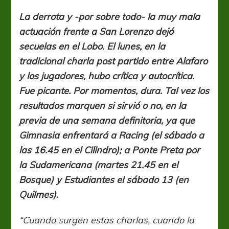
Preta
y
La derrota y -por sobre todo- la muy mala
el
actuación frente a San Lorenzo dejó
clásico
(y
secuelas en el Lobo. El lunes, en la
Racing,
tradicional charla post partido entre Alafaro
bueno…)
y los jugadores, hubo crítica y autocrítica.
Fue picante. Por momentos, dura. Tal vez los
resultados marquen si sirvió o no, en la
previa de una semana definitoria, ya que
Gimnasia enfrentará a Racing (el sábado a
las 16.45 en el Cilindro); a Ponte Preta por
la Sudamericana (martes 21.45 en el
Bosque) y Estudiantes el sábado 13 (en
Quilmes).
“Cuando surgen estas charlas, cuando la