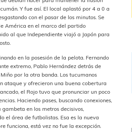
 que debían hacer para mantener la ilusión
umán. Y fue así. El local aplastó por 4 a 0 a
sgastando con el pasar de los minutos. Se
 de América en el marco del partido
ido al que Independiente viajó a Japón para
osto.
inando en la posesión de la pelota. Fernando
nte extremo, Pablo Hernández detrás de
 Miño por la otra banda. Los tucumanos
 en ataque y ofrecieron una buena cobertura
ancado, el Rojo tuvo que pronunciar un poco
encias. Haciendo pases, buscando conexiones,
a gambeta en los metros decisivos,
o el área de futbolistas. Esa es la nueva
e funciona, está vez no fue la excepción.