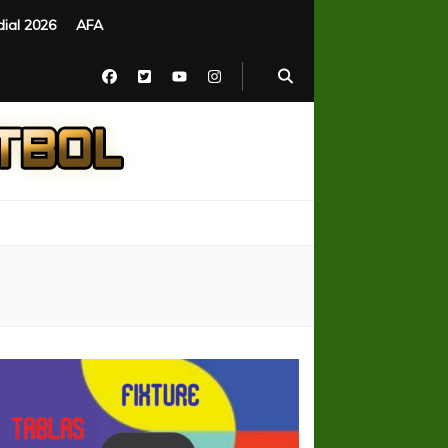
ial 2026
AFA