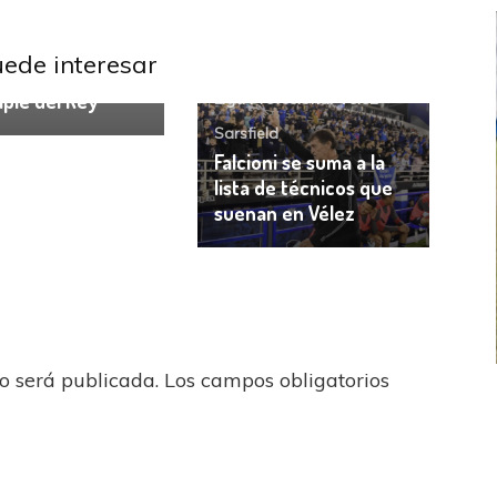
ibertadores
uede interesar
ndiente
mple del Rey
Liga Profesional
Vélez
Sarsfield
Falcioni se suma a la
lista de técnicos que
suenan en Vélez
no será publicada.
Los campos obligatorios
FEMENINO
FÚTBOL FEMENINO
 AMATEUR
LIGA DE LA COSTA
Estrella del Sur en el
Las campeonas festejaron ante su gente
eral