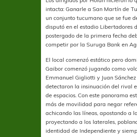
Los dirigidos por Holan hicieron lo
intacta: Ganarle a San Martín de Tuc
un conjunto tucumano que se fue de
disputó en el estadio Libertadores
postergado de la primera fecha deb
competir por la Suruga Bank en Ag
El local comenzó estático pero dom
Gaibor comenzó jugando como vola
Emmanuel Gigliotti y Juan Sánchez
detectaron la insinuación del rival
de espacios. Con este panorama est
más de movilidad para negar refer
achicando las líneas, apostando a l
proyectando a los laterales, pobland
identidad de Independiente y siempr