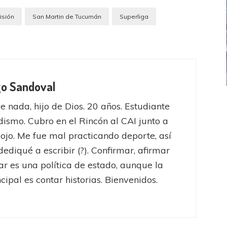
isión
San Martin de Tucumán
Superliga
go Sandoval
ICANA
LANÚS
UEFA CHAMPIONS LEAGUE
e nada, hijo de Dios. 20 años. Estudiante
fendido
PSG celebró el bicampeonato
dismo. Cubro en el Rincón al CAI junto a
iojo. Me fue mal practicando deporte, así
ediqué a escribir (?). Confirmar, afirmar
ar es una política de estado, aunque la
cipal es contar historias. Bienvenidos.