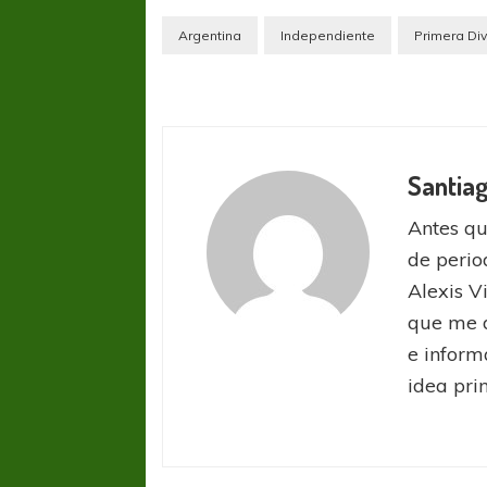
Argentina
Independiente
Primera Div
Santia
COPA SUDAMER
Antes qu
Sur De
de perio
Alexis V
COPA SUDAMERICANA
TIGRE
que me d
A pesar de la derrota Tigre avanzó a
e inform
Octavos de Final
idea prin
Liga Profesional
San