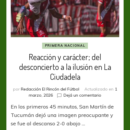
PRIMERA NACIONAL
Reacción y carácter; del
desconcierto a la ilusión en La
Ciudadela
por
Redacción El Rincón del Fútbol
Actualizado en
1
en
marzo, 2026
Dejá un comentario
Reacción
En los primeros 45 minutos, San Martín de
y
carácter;
Tucumán dejó una imagen preocupante y
del
se fue al descanso 2-0 abajo …
desconcierto