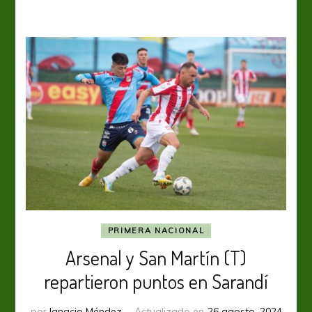
a
la
ilusión
en
La
Ciudadela
PRIMERA NACIONAL
Arsenal y San Martín (T)
repartieron puntos en Sarandí
por
Ignacio Méndez
Actualizado en
26 agosto, 2024