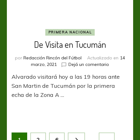
PRIMERA NACIONAL
De Visita en Tucumán
por
Redacción Rincón del Fútbol
Actualizado en
14
en
marzo, 2021
Dejá un comentario
De
Alvarado visitará hoy a las 19 horas ante
Visita
en
San Martin de Tucumán por la primera
Tucumán
echa de la Zona A …
Paginación
Página
Página
Página
1
2
6
…