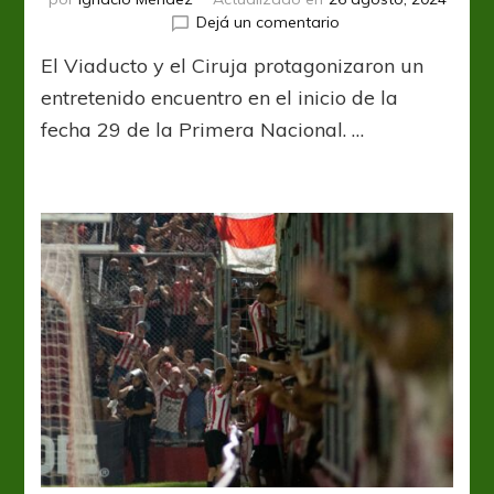
en
Dejá un comentario
Arsenal
El Viaducto y el Ciruja protagonizaron un
y
San
entretenido encuentro en el inicio de la
Martín
fecha 29 de la Primera Nacional. …
(T)
repartieron
puntos
en
Sarandí