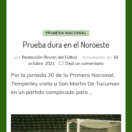
PRIMERA NACIONAL
Prueba dura en el Noroeste
por
Redacción Rincón del Fútbol
Actualizado en
18
en
octubre, 2021
Dejá un comentario
Prueba
Por la jornada 30 de la Primera Nacional,
dura
en
Temperley visita a San Martin De Tucuman
el
en un partido complicado para …
Noroeste