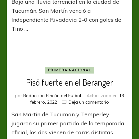
Bajo una lluvia torrencial en la ciudad de
del
“Santo”
Tucumán, San Martín venció a
que
Independiente Rivadavia 2-0 con goles de
lo
Tino …
mete
en
la
pelea
PRIMERA NACIONAL
Pisó fuerte en el Beranger
por
Redacción Rincón del Fútbol
Actualizado en
13
en
febrero, 2022
Dejá un comentario
Pisó
San Martín de Tucuman y Temperley
fuerte
en
jugaron su primer partido de la temporada
el
oficial, los dos vienen de caras distintas …
Beranger