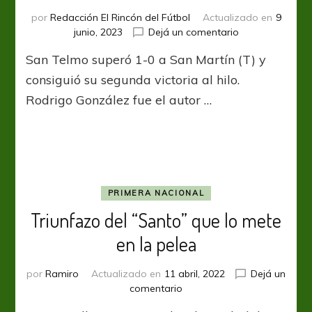
por
Redacción El Rincón del Fútbol
Actualizado en
9
en
junio, 2023
Dejá un comentario
El
San Telmo superó 1-0 a San Martín (T) y
Candombero
ganó
consiguió su segunda victoria al hilo.
un
Rodrigo González fue el autor …
partido
chivo
PRIMERA NACIONAL
Triunfazo del “Santo” que lo mete
en la pelea
por
Ramiro
Actualizado en
11 abril, 2022
Dejá un
en
comentario
Triunfazo