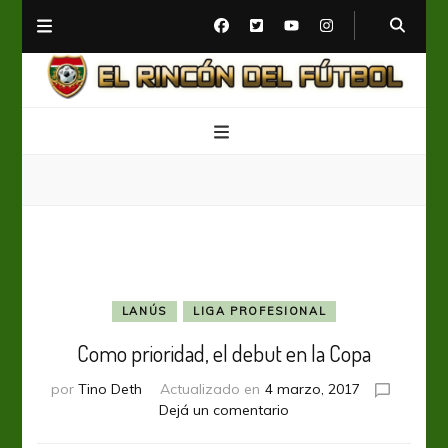
El Rincón del Fútbol
Diario digital de Fútbol
LANÚS
LIGA PROFESIONAL
Como prioridad, el debut en la Copa
por
Tino Deth
Actualizado en
4 marzo, 2017
en
Dejá un comentario
Como