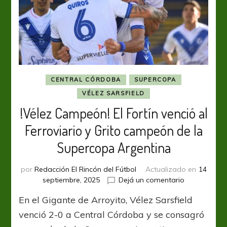
CENTRAL CÓRDOBA
SUPERCOPA
VÉLEZ SARSFIELD
!Vélez Campeón! El Fortín venció al
Ferroviario y Grito campeón de la
Supercopa Argentina
por
Redacción El Rincón del Fútbol
Actualizado en
14
en
septiembre, 2025
Dejá un comentario
!Vélez
En el Gigante de Arroyito, Vélez Sarsfield
Campeón!
El
venció 2-0 a Central Córdoba y se consagró
Fortín