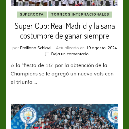
SUPERCOPA
TORNEOS INTERNACIONALES
Super Cup: Real Madrid y la sana
costumbre de ganar siempre
por
Emiliano Schiavi
Actualizado en
19 agosto, 2024
en
Dejá un comentario
Super
A la “fiesta de 15” por la obtención de la
Cup:
Real
Champions se le agregó un nuevo vals con
Madrid
el triunfo …
y
la
sana
costumbre
de
ganar
siempre