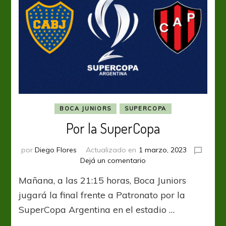
BOCA JUNIORS
SUPERCOPA
Por la SuperCopa
por
Diego Flores
Actualizado en
1 marzo, 2023
en
Dejá un comentario
Por
Mañana, a las 21:15 horas, Boca Juniors
la
SuperCopa
jugará la final frente a Patronato por la
SuperCopa Argentina en el estadio …