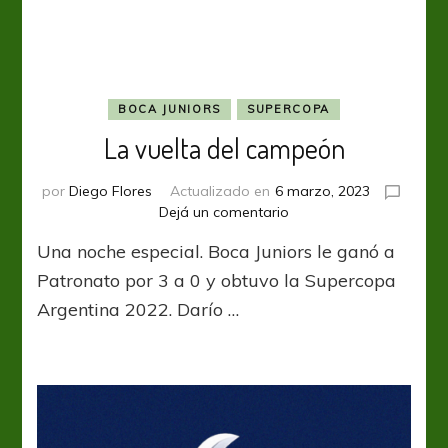
navegar
sobre
aguas
ganadoras
BOCA JUNIORS
SUPERCOPA
La vuelta del campeón
por
Diego Flores
Actualizado en
6 marzo, 2023
en
Dejá un comentario
La
Una noche especial. Boca Juniors le ganó a
vuelta
del
Patronato por 3 a 0 y obtuvo la Supercopa
campeón
Argentina 2022. Darío …