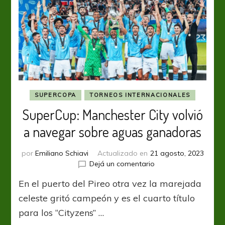
SUPERCOPA
TORNEOS INTERNACIONALES
SuperCup: Manchester City volvió
a navegar sobre aguas ganadoras
por
Emiliano Schiavi
Actualizado en
21 agosto, 2023
en
Dejá un comentario
SuperCup:
En el puerto del Pireo otra vez la marejada
Manchester
City
celeste gritó campeón y es el cuarto título
volvió
para los “Cityzens” …
a