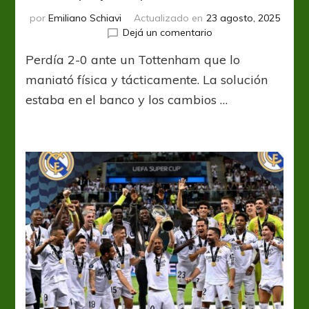
por
Emiliano Schiavi
Actualizado en
23 agosto, 2025
en
Dejá un comentario
UEFA
Perdía 2-0 ante un Tottenham que lo
Super
Cup:
maniató física y tácticamente. La solución
PSG
estaba en el banco y los cambios …
se
despertó
a
tiempo
y
se
quedó
con
el
trofeo