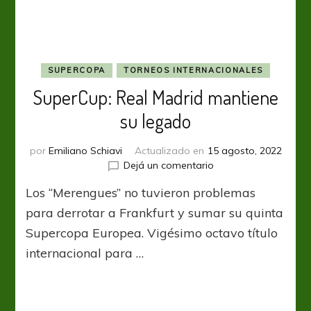
SUPERCOPA
TORNEOS INTERNACIONALES
SuperCup: Real Madrid mantiene
su legado
por
Emiliano Schiavi
Actualizado en
15 agosto, 2022
en
Dejá un comentario
SuperCup:
Los “Merengues” no tuvieron problemas
Real
Madrid
para derrotar a Frankfurt y sumar su quinta
mantiene
Supercopa Europea. Vigésimo octavo título
su
internacional para …
legado