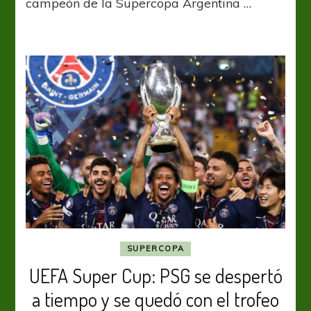
campeón de la Supercopa Argentina …
venció
al
Ferroviario
y
Grito
campeón
de
la
Supercopa
Argentina
SUPERCOPA
UEFA Super Cup: PSG se despertó
a tiempo y se quedó con el trofeo