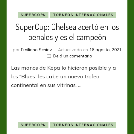
SUPERCOPA
TORNEOS INTERNACIONALES
SuperCup: Chelsea acertó en los
penales y es el campeón
por
Emiliano Schiavi
Actualizado en
16 agosto, 2021
en
Dejá un comentario
SuperCup:
Las manos de Kepa lo hicieron posible y a
Chelsea
acertó
los “Blues” les cabe un nuevo trofeo
en
continental en sus vitrinas. …
los
penales
y
es
el
campeón
SUPERCOPA
TORNEOS INTERNACIONALES