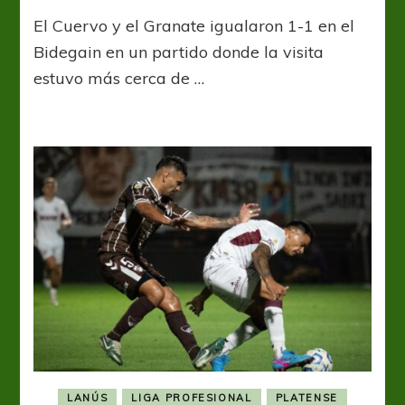
San
El Cuervo y el Granate igualaron 1-1 en el
Lorenzo
y
Bidegain en un partido donde la visita
Lanús,
estuvo más cerca de …
un
empate
con
sabor
a
poco
LANÚS
LIGA PROFESIONAL
PLATENSE