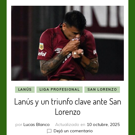
3-
2
a
San
Lorenzo
LANÚS
LIGA PROFESIONAL
SAN LORENZO
Lanús y un triunfo clave ante San
Lorenzo
por
Lucas Blanco
Actualizado en
10 octubre, 2025
en
Dejá un comentario