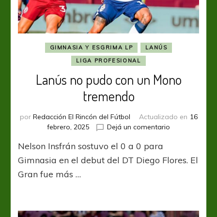
GIMNASIA Y ESGRIMA LP
LANÚS
LIGA PROFESIONAL
Lanús no pudo con un Mono
tremendo
por
Redacción El Rincón del Fútbol
Actualizado en
16
en
febrero, 2025
Dejá un comentario
Lanús
Nelson Insfrán sostuvo el 0 a 0 para
no
pudo
Gimnasia en el debut del DT Diego Flores. El
con
Gran fue más …
un
Mono
tremendo