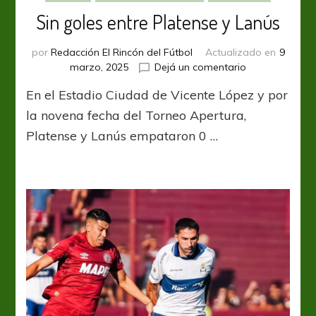
Sin goles entre Platense y Lanús
por
Redacción El Rincón del Fútbol
Actualizado en
9
en
marzo, 2025
Dejá un comentario
Sin
En el Estadio Ciudad de Vicente López y por
goles
entre
la novena fecha del Torneo Apertura,
Platense
Platense y Lanús empataron 0 …
y
Lanús