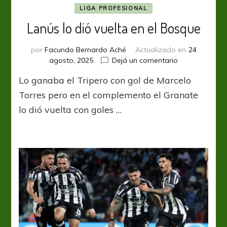
LIGA PROFESIONAL
Lanús lo dió vuelta en el Bosque
por
Facundo Bernardo Aché
Actualizado en
24
en
agosto, 2025
Dejá un comentario
Lanús
Lo ganaba el Tripero con gol de Marcelo
lo
dió
Torres pero en el complemento el Granate
vuelta
lo dió vuelta con goles …
en
el
Bosque