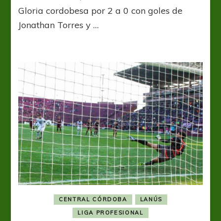
ganó
Gloria cordobesa por 2 a 0 con goles de
a
Jonathan Torres y …
Instituto
y
quiere
coparse
CENTRAL CÓRDOBA
LANÚS
LIGA PROFESIONAL