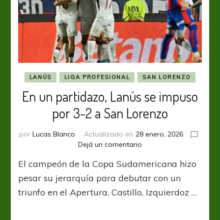
LANÚS
LIGA PROFESIONAL
SAN LORENZO
En un partidazo, Lanús se impuso
por 3-2 a San Lorenzo
por
Lucas Blanco
Actualizado en
28 enero, 2026
en
Dejá un comentario
En
El campeón de la Copa Sudamericana hizo
un
partidazo,
pesar su jerarquía para debutar con un
Lanús
triunfo en el Apertura. Castillo, Izquierdoz …
se
impuso
por