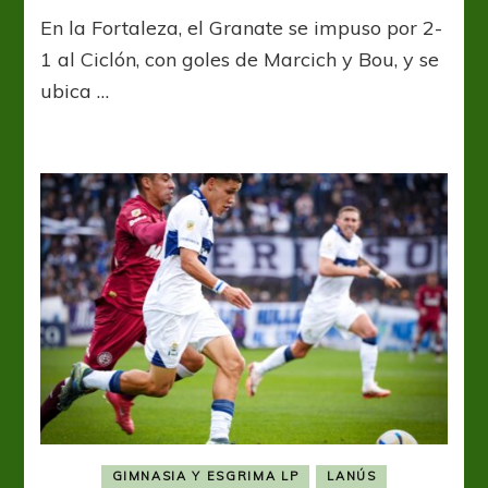
Lanús
En la Fortaleza, el Granate se impuso por 2-
y
un
1 al Ciclón, con goles de Marcich y Bou, y se
triunfo
ubica …
clave
ante
San
Lorenzo
GIMNASIA Y ESGRIMA LP
LANÚS