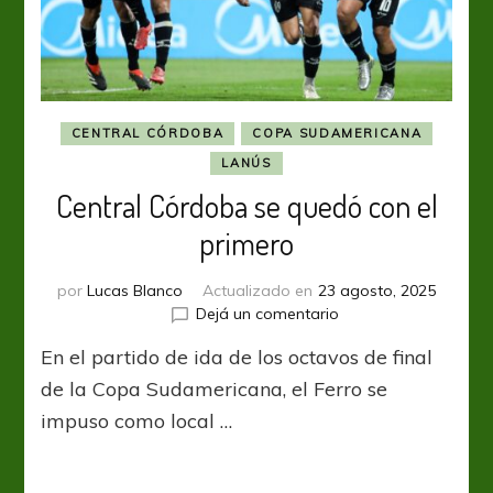
CENTRAL CÓRDOBA
COPA SUDAMERICANA
LANÚS
Central Córdoba se quedó con el
primero
por
Lucas Blanco
Actualizado en
23 agosto, 2025
en
Dejá un comentario
Central
En el partido de ida de los octavos de final
Córdoba
se
de la Copa Sudamericana, el Ferro se
quedó
impuso como local …
con
el
primero