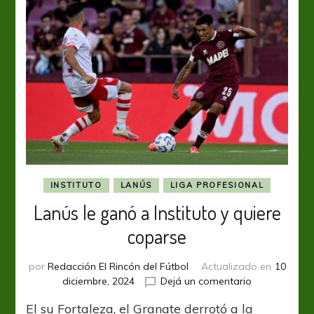
INSTITUTO
LANÚS
LIGA PROFESIONAL
Lanús le ganó a Instituto y quiere
coparse
por
Redacción El Rincón del Fútbol
Actualizado en
10
en
diciembre, 2024
Dejá un comentario
Lanús
El su Fortaleza, el Granate derrotó a la
le