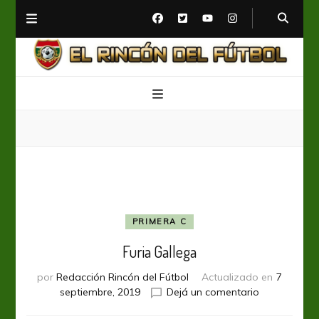
El Rincón del Fútbol
Diario digital de Fútbol
PRIMERA C
Furia Gallega
por
Redacción Rincón del Fútbol
Actualizado en
7
en
septiembre, 2019
Dejá un comentario
Furia