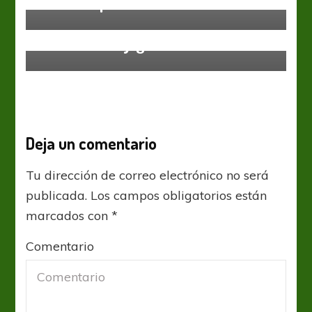
Pusieron primera
Primera C
Alejandro Ávalos: “El Club hizo un
esfuerzo muy grande”
Deja un comentario
Tu dirección de correo electrónico no será
publicada.
Los campos obligatorios están
marcados con
*
Comentario