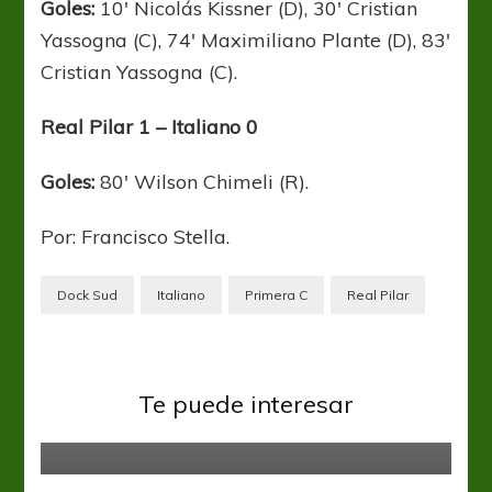
Goles:
10′ Nicolás Kissner (D), 30′ Cristian
Yassogna (C), 74′ Maximiliano Plante (D), 83′
Cristian Yassogna (C).
Real Pilar 1 – Italiano 0
Goles:
80′ Wilson Chimeli (R).
Por: Francisco Stella.
Dock Sud
Italiano
Primera C
Real Pilar
Primera C
Te puede interesar
Volvió con todo
Primera C