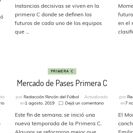
El
Instancias decisivas se viven en la
Momen
sueño
celeste
primera C donde se definen los
futur
ió
sigue
futuros de cada uno de los equipos
en el
escribiendose
que …
clasif
PRIMERA C
Mercado de Pases Primera C
ado
por
Redacción Rincón del Fútbol
Actualizado
por
Re
en
en
rio
en
1 agosto, 2019
Dejá un comentario
en
7 n
Furia
Mercado
Este fin de semana, se inició una
El Mo
Gallega
de
Pases
s
nueva temporada de la Primera C.
canch
Primera
Algunos se reforzaron mejor que
Emili