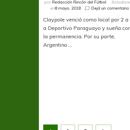
por
Redacción Rincón del Fútbol
Actualiz
en
8 mayo, 2018
Dejá un comentario
Claypole venció como local por 2 a
a Deportivo Paraguayo y sueña co
la permanencia. Por su parte,
Argentino …
Paginación