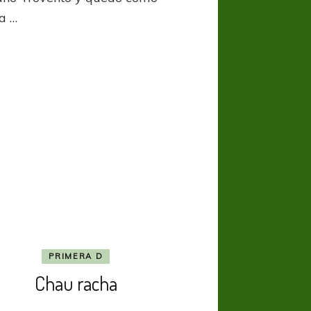
ta …
PRIMERA D
Chau racha