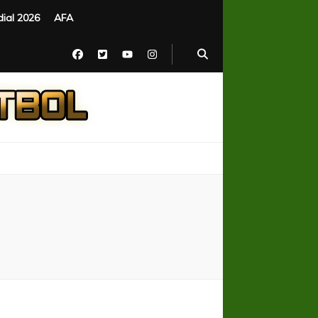
ial 2026
AFA