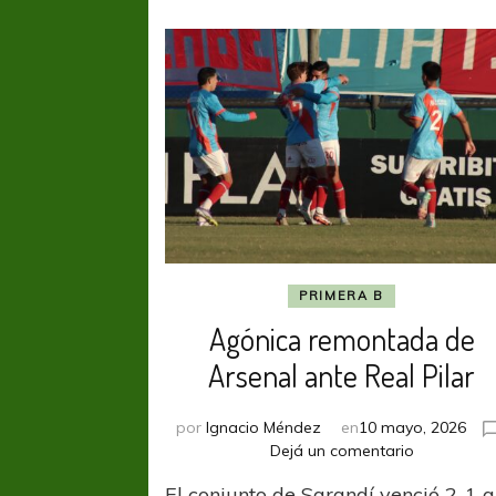
PRIMERA B
Agónica remontada de
Arsenal ante Real Pilar
por
Ignacio Méndez
en
10 mayo, 2026
en
Dejá un comentario
Agónica
El conjunto de Sarandí venció 2-1 a