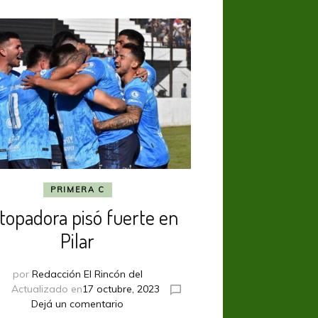
PRIMERA C
 topadora pisó fuerte en
Pilar
por
Redacción El Rincón del
Actualizado en
17 octubre, 2023
en
Dejá un comentario