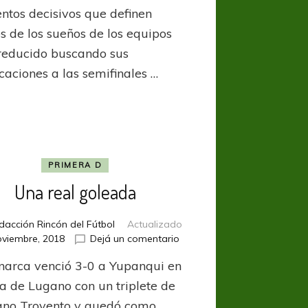
La
tos decisivos que definen
topadora
pisó
os de los sueños de los equipos
fuerte
 reducido buscando sus
en
icaciones a las semifinales …
Pilar
PRIMERA D
Una real goleada
dacción Rincón del Fútbol
Actualizado
en
oviembre, 2018
Dejá un comentario
Una
narca venció 3-0 a Yupanqui en
real
goleada
a de Lugano con un triplete de
ano Trovento y quedó como