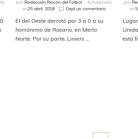
ado
por
Redacción Rincón del Fútbol
Actualizado
por
Re
en
en
en
25 abril, 2018
Dejá un comentario
en
1
Claypole
Argentino
 0
El del Oeste derrotó por 3 a 0 a su
Lugan
sigue
hay
en
uno
n
homónimo de Rosario, en Merlo
Unida,
la
solo
Norte. Por su parte, Liniers …
esta f
lucha