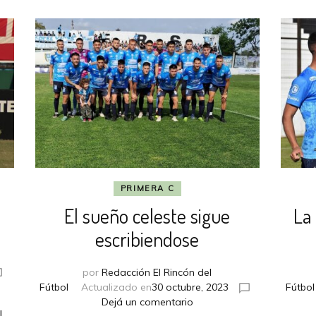
PRIMERA C
El sueño celeste sigue
La
escribiendose
por
Redacción El Rincón del
Fútbol
Actualizado en
30 octubre, 2023
Fútbol
en
Dejá un comentario
l