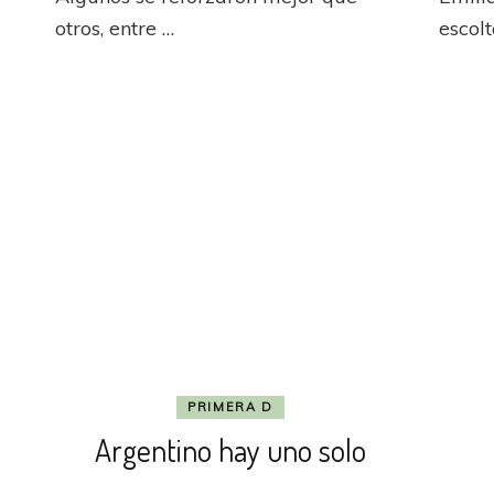
C
otros, entre …
escol
PRIMERA D
Argentino hay uno solo