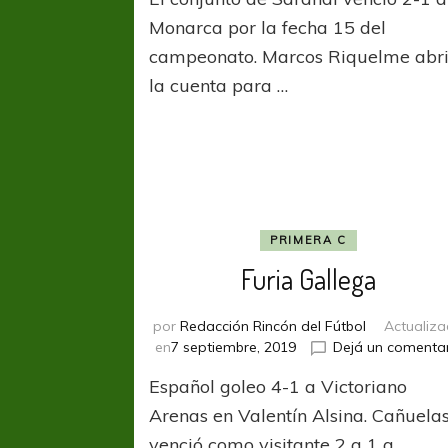
remontada
de
Monarca por la fecha 15 del
Arsenal
campeonato. Marcos Riquelme abr
ante
la cuenta para …
Real
Pilar
PRIMERA C
Furia Gallega
por
Redacción Rincón del Fútbol
Actualiz
en
7 septiembre, 2019
Dejá un comenta
Español goleo 4-1 a Victoriano
Arenas en Valentín Alsina. Cañuela
venció como visitante 2 a 1 a