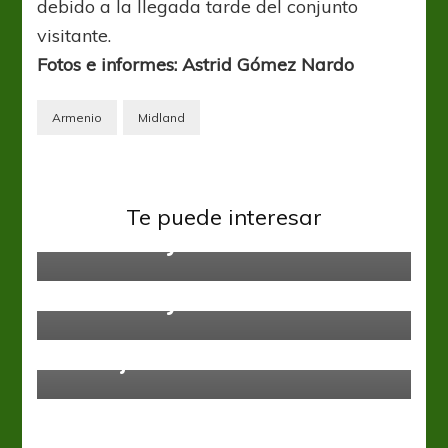
debido a la llegada tarde del conjunto
visitante.
Fotos e informes: Astrid Gómez Nardo
Armenio
Midland
Primera C
Primera C – Torneo Clausura.
Te puede interesar
Resultados y Tablas. Fecha #5
Primera C
Primera C – Torneo Clausura.
Resultados y Tablas. Fecha #1
Primera C
No aflojan