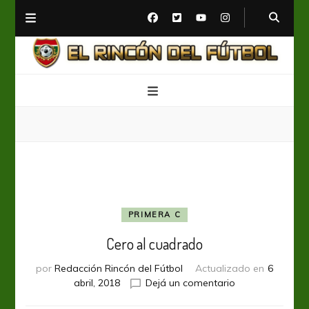
El Rincón del Fútbol
Diario digital de Fútbol
PRIMERA C
Cero al cuadrado
por
Redacción Rincón del Fútbol
Actualizado en
6
en
abril, 2018
Dejá un comentario
Cero