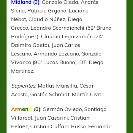
Midland (0):
Gonzalo Ojeda, Andrés
Siena, Patricio Grgona, Luciano
Nebot, Claudio Núñez, Diego
Grecco, Leandro Scornaienchi (52′ Bruno
Rodríguez), Claudio Leguizamón (74′
Dalmiro Gaeto), Juan Carlos
Lescano, Armando Lezcano, Gonzalo
Vivanco (86′ Lucas Buono). DT: Diego
Martínez.
Suplentes
: Matías Mansilla, César
Acosta, Gastón Schmidt, Martín Civit.
Arm
en
i
o
(0)
: Germán Oviedo, Santiago
Villareal, Juan Casarini, Cristian
Peláez, Cristian Cuffaro Russo, Fernando