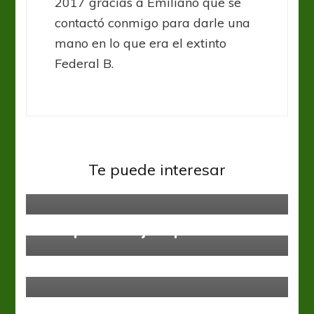
2017 gracias a Emiliano que se
contactó conmigo para darle una
mano en lo que era el extinto
Federal B.
Primera C
Te puede interesar
Siete de mala suerte
Primera C
La Topadora bajó al puntero
Primera C
El fútbol fue lo de menos