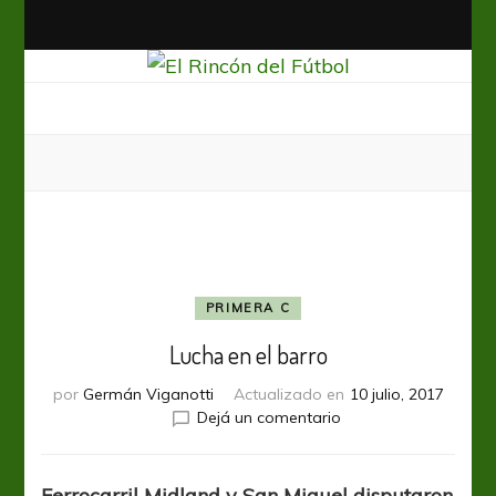
El Rincón del Fútbol
Diario digital de Fútbol
PRIMERA C
Lucha en el barro
por
Germán Viganotti
Actualizado en
10 julio, 2017
en
Dejá un comentario
Lucha
en
el
Ferrocarril Midland y San Miguel disputaron