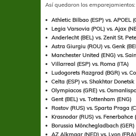
Así quedaron los emparejamientos:
Athletic Bilbao (ESP) vs. APOEL 
Legia Varsovia (POL) vs. Ajax (N
Anderlecht (BEL) vs. Zenit St. Pe
Astra Giurgiu (ROU) vs. Genk (BE
Manchester United (ENG) vs. Sain
Villarreal (ESP) vs. Roma (ITA)
Ludogorets Razgrad (BGR) vs. C
Celta (ESP) vs. Shakhtar Donetsk
Olympiacos (GRE) vs. Osmanlisp
Gent (BEL) vs. Tottenham (ENG)
Rostov (RUS) vs. Sparta Praga (
Krasnodar (RUS) vs. Fenerbahce
Borussia Mönchegladbach (GER) vs
AZ Alkmaar (NED) vs. Lyon (FRA