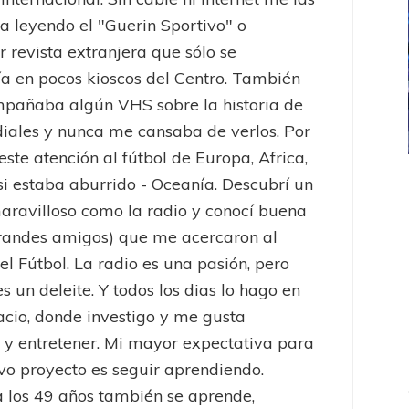
a leyendo el "Guerin Sportivo" o
r revista extranjera que sólo se
a en pocos kioscos del Centro. También
pañaba algún VHS sobre la historia de
iales y nunca me cansaba de verlos. Por
este atención al fútbol de Europa, Africa,
 si estaba aburrido - Oceanía. Descubrí un
ICANA
LANÚS
UEFA CHAMPIONS LEAGUE
fendido
PSG celebró el bicampeonato
ravilloso como la radio y conocí buena
randes amigos) que me acercaron al
el Fútbol. La radio es una pasión, pero
es un deleite. Y todos los dias lo hago en
acio, donde investigo y me gusta
 y entretener. Mi mayor expectativa para
vo proyecto es seguir aprendiendo.
 los 49 años también se aprende,