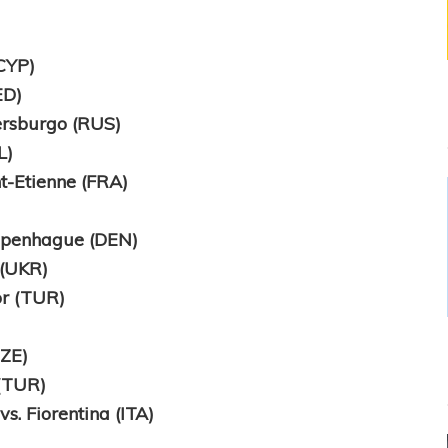
(CYP)
ED)
tersburgo (RUS)
L)
t-Etienne (FRA)
openhague (DEN)
 (UKR)
or (TUR)
CZE)
 (TUR)
. Fiorentina (ITA)
)