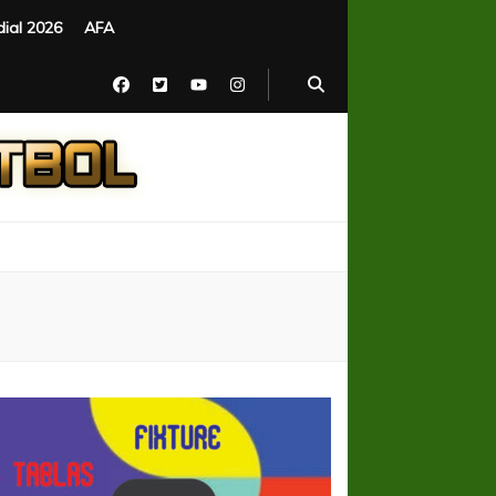
ial 2026
AFA