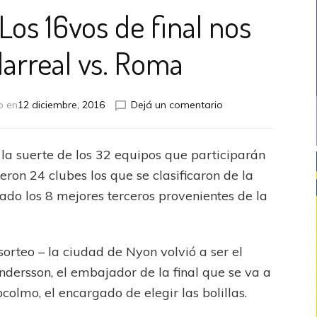
Los 16vos de final nos
llarreal vs. Roma
en
o en
12 diciembre, 2016
Dejá un comentario
Europa
League:
Los
a suerte de los 32 equipos que participarán
16vos
ueron 24 clubes los que se clasificaron de la
de
final
ado los 8 mejores terceros provenientes de la
nos
traen
a
 sorteo – la ciudad de Nyon volvió a ser el
Villarreal
vs.
Andersson, el embajador de la final que se va a
Roma
colmo, el encargado de elegir las bolillas.