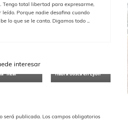
 Tengo total libertad para expresarme,
er leído. Porque nadie desafina cuando
be lo que se le canta. Digamos todo ...
Europa League
Un trompazo
uede interesar
UEFA Europa League
andés y mucha
ia “Real”
Habrá Costa en Lyon
FEMENINO
FÚTBOL FEMENINO
LA COSTA
OTRAS LIGAS FEM
no será publicada.
Los campos obligatorios
jaron ante su gente
Tiro se quedó con la primera semifinal