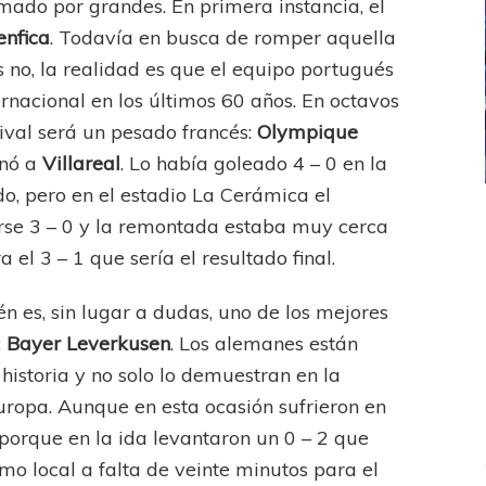
mado por grandes. En primera instancia, el
enfica
. Todavía en busca de romper aquella
 no, la realidad es que el equipo portugués
ernacional en los últimos 60 años. En octavos
ival será un pesado francés:
Olympique
inó a
Villareal
. Lo había goleado 4 – 0 en la
do, pero en el estadio La Cerámica el
ICANA
LANÚS
UEFA CHAMPIONS LEAGUE
rse 3 – 0 y la remontada estaba muy cerca
fendido
PSG celebró el bicampeonato
 el 3 – 1 que sería el resultado final.
én es, sin lugar a dudas, uno de los mejores
:
Bayer
Leverkusen
. Los alemanes están
istoria y no solo lo demuestran en la
uropa. Aunque en esta ocasión sufrieron en
 porque en la ida levantaron un 0 – 2 que
omo local a falta de veinte minutos para el