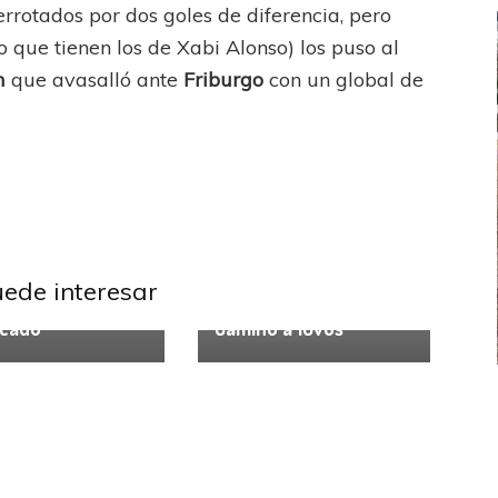
errotados por dos goles de diferencia, pero
 que tienen los de Xabi Alonso) los puso al
m
que avasalló ante
Friburgo
con un global de
Europa League
Arsenal rompió el
uede interesar
UEFA Europa League
 y ya está
icado
Camino a 16vos
FEMENINO
FÚTBOL FEMENINO
LA COSTA
OTRAS LIGAS FEM
jaron ante su gente
Tiro se quedó con la primera semifinal