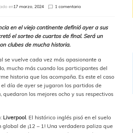
en
zado en
17 marzo, 2024
1 comentario
Europa
League
para
ia en el viejo continente definió ayer a sus
alquilar
etó el sorteo de cuartos de final. Será un
balcones
on clubes de mucha historia.
al se vuelve cada vez más apasionante a
o, mucho más cuando los participantes del
rme historia que los acompaña. Es este el caso
el día de ayer se jugaron los partidos de
, quedaron los mejores ocho y sus respectivos
o:
Liverpool
. El histórico inglés pisó en el suelo
 global de ¡12 – 1! Una verdadera paliza que