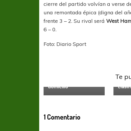
cierre del partido volvían a verse d
una remontada épica (digna del año
frente 3 – 2. Su rival será
West
Ha
6 – 0.
Foto: Diario Sport
UEFA Europa League
UEFA 
UEL: Manchester
UEL: 
Te p
United explotó a
Molde
domicilio
clasif
FÚTBOL FEMENINO
FÚTBOL 
REGIONAL AMATEUR
LIGA DE 
1 Comentario
Verónica jugará ante Estrella del Sur en el
Las campeonas feste
Federal