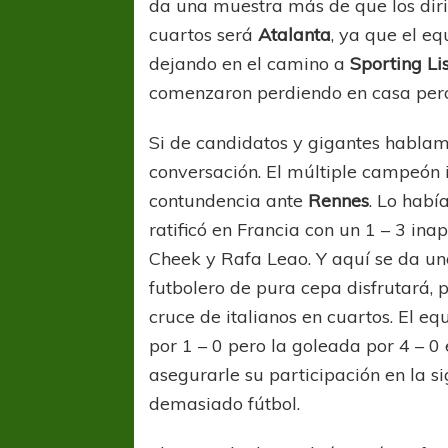
da una muestra más de que los dirig
cuartos será
Atalanta
, ya que el e
dejando en el camino a
Sporting
Li
comenzaron perdiendo en casa pero
Si de candidatos y gigantes hablam
conversación. El múltiple campeón
contundencia ante
Rennes
. Lo habí
ratificó en Francia con un 1 – 3 inap
Cheek y Rafa Leao. Y aquí se da un
futbolero de pura cepa disfrutará,
cruce de italianos en cuartos. El e
por 1 – 0 pero la goleada por 4 – 0
asegurarle su participación en la s
demasiado fútbol.