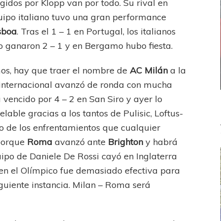
idos por Klopp van por todo. Su rival en
quipo italiano tuvo una gran performance
sboa
. Tras el 1 – 1 en Portugal, los italianos
 ganaron 2 – 1 y en Bergamo hubo fiesta.
os, hay que traer el nombre de
AC
Milán
a la
 internacional avanzó de ronda con mucha
a vencido por 4 – 2 en San Siro y ayer lo
elable gracias a los tantos de Pulisic, Loftus-
o de los enfrentamientos que cualquier
 porque
Roma
avanzó ante
Brighton
y habrá
quipo de Daniele De Rossi cayó en Inglaterra
 en el Olímpico fue demasiado efectiva para
iguiente instancia. Milan – Roma será