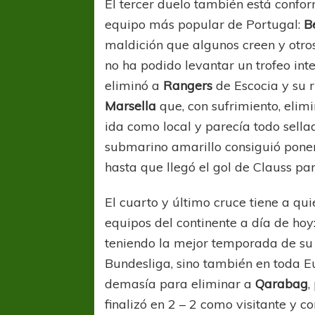
El tercer duelo también está confor
equipo más popular de Portugal:
B
maldición que algunos creen y otros
no ha podido levantar un trofeo int
eliminó a
Rangers
de Escocia y su r
Marsella
que, con sufrimiento, elim
ida como local y parecía todo sella
COPA SUDAMER
submarino amarillo consiguió pone
Sur De
hasta que llegó el gol de Clauss para
COPA SUDAMERICANA
TIGRE
El cuarto y último cruce tiene a qui
A pesar de la derrota Tigre avanzó a
equipos del continente a día de hoy
Octavos de Final
teniendo la mejor temporada de su h
Bundesliga, sino también en toda E
demasía para eliminar a
Qarabag
,
finalizó en 2 – 2 como visitante y c