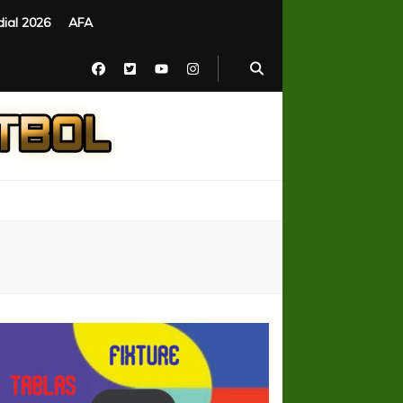
ial 2026
AFA