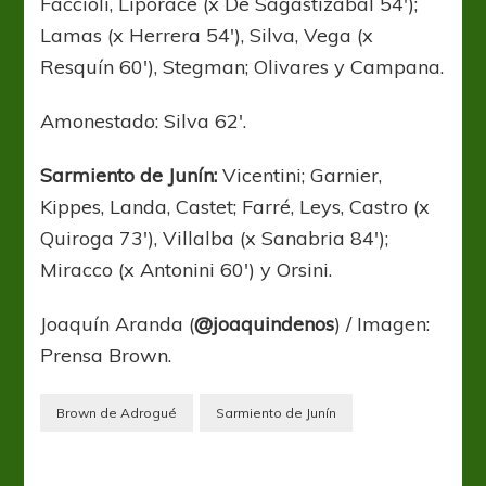
Faccioli, Liporace (x De Sagastizabal 54′);
Lamas (x Herrera 54′), Silva, Vega (x
Resquín 60′), Stegman; Olivares y Campana.
Amonestado: Silva 62′.
Sarmiento de Junín:
Vicentini; Garnier,
Kippes, Landa, Castet; Farré, Leys, Castro (x
Quiroga 73′), Villalba (x Sanabria 84′);
Miracco (x Antonini 60′) y Orsini.
Joaquín Aranda (
@joaquindenos
) / Imagen:
Prensa Brown.
Brown de Adrogué
Sarmiento de Junín