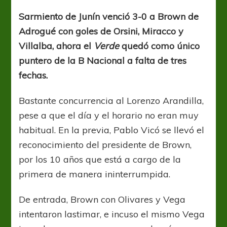
Verde
goleó
Sarmiento de Junín venció 3-0 a Brown de
y
Adrogué con goles de Orsini, Miracco y
vuelve
a
Villalba, ahora el
Verde
quedó como único
ser
puntero de la B Nacional a falta de tres
puntero
fechas.
Bastante concurrencia al Lorenzo Arandilla,
pese a que el día y el horario no eran muy
habitual. En la previa, Pablo Vicó se llevó el
reconocimiento del presidente de Brown,
por los 10 años que está a cargo de la
primera de manera ininterrumpida.
De entrada, Brown con Olivares y Vega
intentaron lastimar, e incuso el mismo Vega