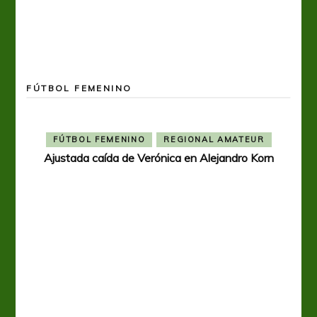
A p
FÚTBOL FEMENINO
FÚTBOL FEMENINO
REGIONAL AMATEUR
Ajustada caída de Verónica en Alejandro Korn
Ver
a