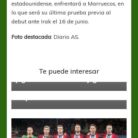
estadounidense, enfrentará a Marruecos, en
lo que será su última prueba previa al
debut ante Irak el 16 de junio.
Foto destacada
: Diario AS.
Argentina
Grupo J
Mundial 2026
Scaloni: “Los chicos que van a
Te puede interesar
jugar mañana merecen jugar”
Amistosos
España goleó y Francia apenas
empató