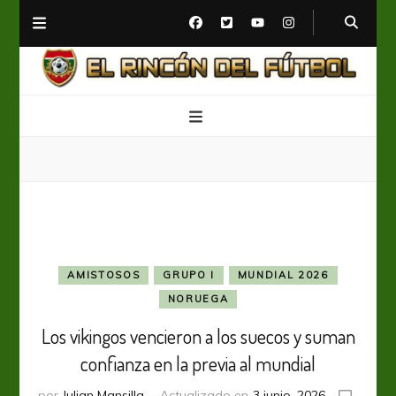
El Rincón del Fútbol
Diario digital de Fútbol
AMISTOSOS
GRUPO I
MUNDIAL 2026
NORUEGA
Los vikingos vencieron a los suecos y suman
confianza en la previa al mundial
por
Julian Mansilla
Actualizado en
3 junio, 2026