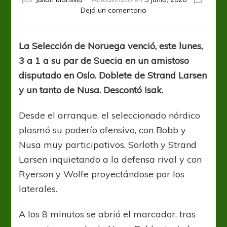
en
Dejá un comentario
Los
vikingos
vencieron
La Selección de Noruega venció, este lunes,
a
3 a 1 a su par de Suecia en un amistoso
los
suecos
disputado en Oslo. Doblete de Strand Larsen
y
y un tanto de Nusa. Descontó Isak.
suman
confianza
Desde el arranque, el seleccionado nórdico
en
la
plasmó su poderío ofensivo, con Bobb y
previa
Nusa muy participativos, Sorloth y Strand
al
Larsen inquietando a la defensa rival y con
mundial
Ryerson y Wolfe proyectándose por los
laterales.
A los 8 minutos se abrió el marcador, tras