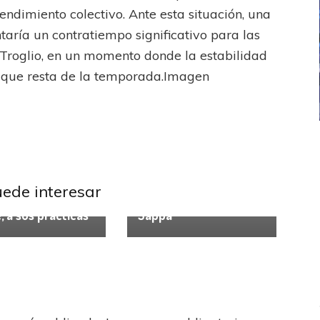
endimiento colectivo. Ante esta situación, una
taría un contratiempo significativo para las
 Troglio, en un momento donde la estabilidad
o que resta de la temporada.Imagen
ICANA
LANÚS
UEFA CHAMPIONS LEAGUE
fendido
PSG celebró el bicampeonato
l
Liga Profesional
Liga Profesional
al sumó a Mauro
Patronato pacta la
uede interesar
chaga, hijo de
llegada de Daniel
, a sus prácticas
Sappa