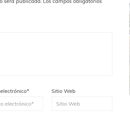
no será publicada.
Los campos obligatorios
electrónico
*
Sitio Web
FEMENINO
FÚTBOL FEMENINO
LA COSTA
OTRAS LIGAS FEM
jaron ante su gente
Tiro se quedó con la primera semifinal