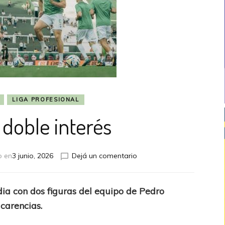
LIGA PROFESIONAL
 doble interés
en
o en
3 junio, 2026
Dejá un comentario
Taladro:
doble
interés
dia con dos figuras del equipo de Pedro
 carencias.