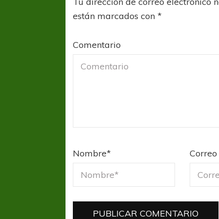
Tu dirección de correo electrónico 
están marcados con
*
Comentario
Nombre
*
Correo 
FÚTBOL FEMENINO
FÚTBOL 
REGIONAL AMATEUR
LIGA DE 
Verónica jugará ante Estrella del Sur en el
Las campeonas feste
Federal