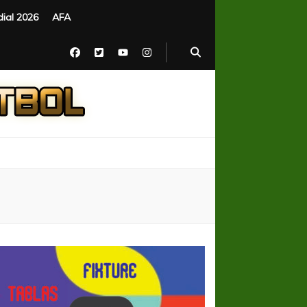
ial 2026
AFA