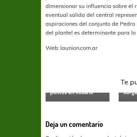
dimensionar su influencia sobre el r
eventual salida del central represen
aspiraciones del conjunto de Pedro
del plantel es determinante para l
Web: launion.com.ar
Liga Profesional
Rosario
COPA SUDAMER
Sur De
Central
Arsena
Rosario Central y
Arsen
Te p
Aldosivi se repartieron
Burru
COPA SUDAMERICANA
TIGRE
puntos en Rosario
Jorge
A pesar de la derrota Tigre avanzó a
Octavos de Final
Deja un comentario