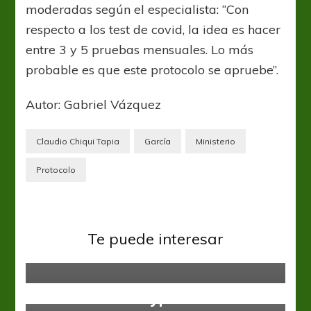
moderadas según el especialista: “Con
respecto a los test de covid, la idea es hacer
entre 3 y 5 pruebas mensuales. Lo más
probable es que este protocolo se apruebe”.
Autor: Gabriel Vázquez
Claudio Chiqui Tapia
García
Ministerio
Protocolo
Colón
Liga Profesional
Leonardo Burián: “José me
manifestó el interés de extender el
Te puede interesar
vínculo con Colón”
Arsenal
Liga Profesional
Los suplentes del Arse sumaron
minutos ante Claypole