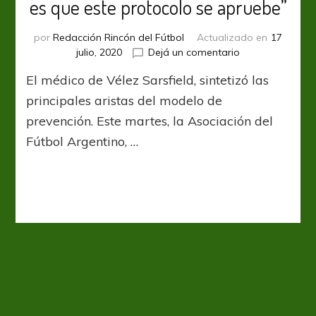
es que este protocolo se apruebe”
por
Redacción Rincón del Fútbol
Actualizado en
17
en
julio, 2020
Dejá un comentario
Daniel
El médico de Vélez Sarsfield, sintetizó las
Stumbo:
“Lo
principales aristas del modelo de
más
prevención. Este martes, la Asociación del
probable
Fútbol Argentino, …
es
que
este
protocolo
se
apruebe”