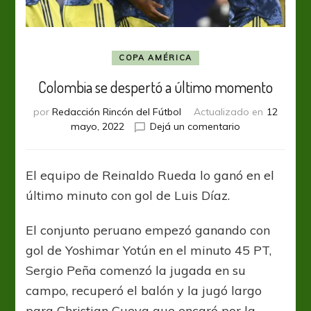
COPA AMÉRICA
Colombia se despertó a último momento
por
Redacción Rincón del Fútbol
Actualizado en
12
en
mayo, 2022
Dejá un comentario
Colombia
se
despertó
El equipo de Reinaldo Rueda lo ganó en el
a
último minuto con gol de Luis Díaz.
último
momento
El conjunto peruano empezó ganando con
gol de Yoshimar Yotún en el minuto 45 PT,
Sergio Peña comenzó la jugada en su
campo, recuperó el balón y la jugó largo
para Christian Cueva que encaró por la