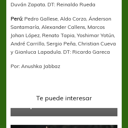
Duván Zapata. DT: Reinaldo Rueda
Perú:
Pedro Gallese, Aldo Corzo, Ánderson
Santamaría, Alexander Callens, Marcos
Johan López, Renato Tapia, Yoshimar Yotún,
André Carrillo, Sergio Peña, Christian Cueva
y Gianluca Lapadula. DT: Ricardo Gareca
Por: Anushka Jabbaz
Copa América
Brasil sacó la chapa de candidato
Te puede interesar
en Copa América