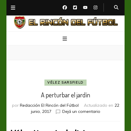
El Rincón del Fútbol
Diario digital de Fútbol
VÉLEZ SARSFIELD
A perturbar el jardín
por
Redacción El Rincón del Fútbol
Actualizado en
22
en
junio, 2017
Dejá un comentario
A
perturbar
el