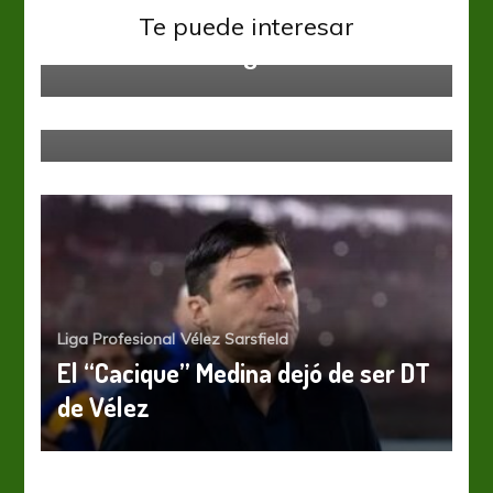
Palmeiras propondrá el traspaso
Te puede interesar
de Francisco Ortega
River Plate
Vélez Sarsfield
River venció a Vélez y le cortó el
invicto
Liga Profesional
Vélez Sarsfield
El “Cacique” Medina dejó de ser DT
de Vélez