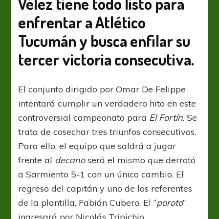
Vélez tiene todo listo para
jardín
enfrentar a Atlético
Tucumán y busca enfilar su
tercer victoria consecutiva.
El conjunto dirigido por Omar De Felippe
intentará cumplir un verdadero hito en este
controversial campeonato para
El Fortín
. Se
trata de cosechar tres triunfos consecutivos.
Para ello, el equipo que saldrá a jugar
frente al
decano
será el mismo que derrotó
a Sarmiento 5-1 con un único cambio. El
regreso del capitán y uno de los referentes
de la plantilla, Fabián Cubero. El “
poroto
”
ingresará por Nicolás Tripichio.