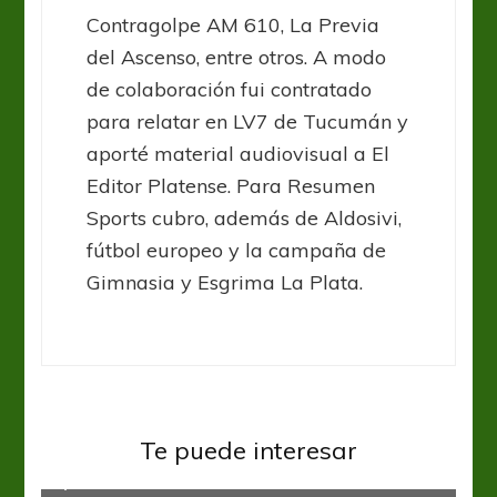
Contragolpe AM 610, La Previa
del Ascenso, entre otros. A modo
de colaboración fui contratado
para relatar en LV7 de Tucumán y
aporté material audiovisual a El
Editor Platense. Para Resumen
Sports cubro, además de Aldosivi,
fútbol europeo y la campaña de
Gimnasia y Esgrima La Plata.
Vélez Sarsfield
Te puede interesar
Queriendo enAMORar
Copa Argentina
Talleres
Vélez Sarsfield