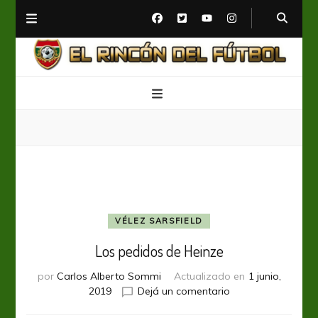
El Rincón del Fútbol
Diario digital de Fútbol
VÉLEZ SARSFIELD
Los pedidos de Heinze
por
Carlos Alberto Sommi
Actualizado en
1 junio,
en
2019
Dejá un comentario
Los