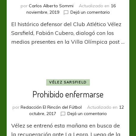
por
Carlos Alberto Sommi
Actualizado en
16
en
noviembre, 2019
Dejá un comentario
Cubero
El histórico defensor del Club Atlético Vélez
se
retira
Sarsfield, Fabián Cubero, dialogó con los
medios presentes en la Villa Olímpica post …
VÉLEZ SARSFIELD
Prohibido enfermarse
por
Redacción El Rincón del Fútbol
Actualizado en
12
en
octubre, 2017
Dejá un comentario
Prohibido
Vélez se entrenó esta mañana en busca de
enfermarse
la recuperación ante La Lepra. Luego de la