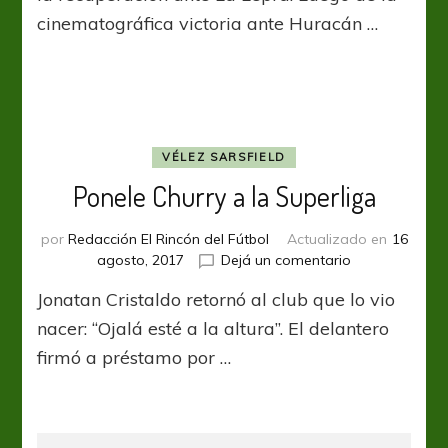
cinematográfica victoria ante Huracán …
VÉLEZ SARSFIELD
Ponele Churry a la Superliga
por
Redacción El Rincón del Fútbol
Actualizado en
16
en
agosto, 2017
Dejá un comentario
Ponele
Jonatan Cristaldo retornó al club que lo vio
Churry
a
nacer: “Ojalá esté a la altura”. El delantero
la
firmó a préstamo por …
Superliga