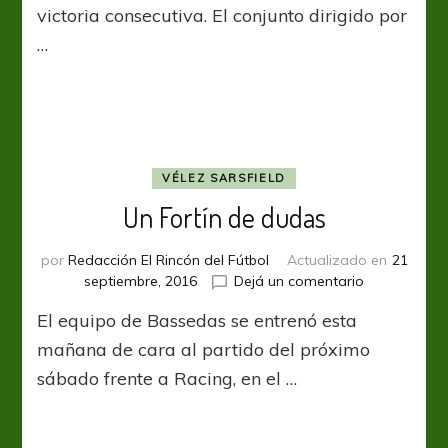
jardín
victoria consecutiva. El conjunto dirigido por
…
VÉLEZ SARSFIELD
Un Fortín de dudas
por
Redacción El Rincón del Fútbol
Actualizado en
21
en
septiembre, 2016
Dejá un comentario
Un
El equipo de Bassedas se entrenó esta
Fortín
de
mañana de cara al partido del próximo
dudas
sábado frente a Racing, en el …