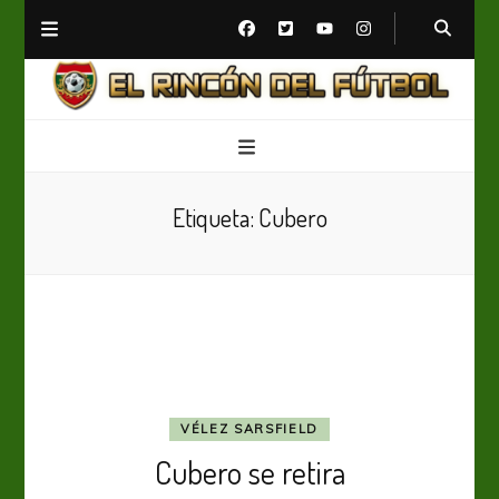
El Rincón del Fútbol
Diario digital de Fútbol
Etiqueta:
Cubero
VÉLEZ SARSFIELD
Cubero se retira