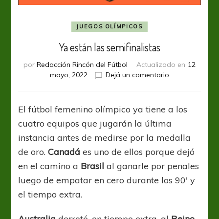
JUEGOS OLÍMPICOS
Ya están las semifinalistas
por
Redacción Rincón del Fútbol
Actualizado en
12
en
mayo, 2022
Dejá un comentario
Ya
están
las
El fútbol femenino olímpico ya tiene a los
semifinalistas
cuatro equipos que jugarán la última
instancia antes de medirse por la medalla
de oro.
Canadá
es uno de ellos porque dejó
en el camino a
Brasil
al ganarle por penales
luego de empatar en cero durante los 90′ y
el tiempo extra.
Australia
derrotó, en tiempo extra, al
Reino