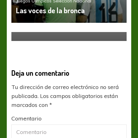
Juegos Olímpicos
Selección Nacional
Las voces de la bronca
Juegos Olímpicos
Selección Nacional
Preolímpico 2020: ¡Campeones a
Tokio!
Deja un comentario
Tu dirección de correo electrónico no será
publicada.
Los campos obligatorios están
marcados con
*
Comentario