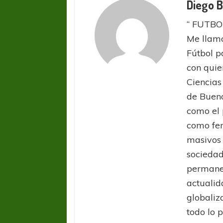
Diego B
“ FUTBO
Me llamo
Fútbol p
con quie
Ciencias
de Bueno
como el 
como fe
masivos 
sociedad
permanec
FÚTBOL FEMENINO
FÚTBOL 
actualid
REGIONAL AMATEUR
REGIONAL
globaliz
Ajustada caída de Verónica en Alejandro
Verónica jugará ante 
todo lo 
Korn
Fed