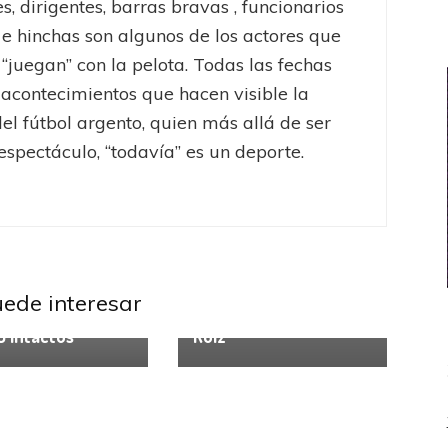
s, dirigentes, barras bravas , funcionarios
 e hinchas son algunos de los actores que
“juegan” con la pelota. Todas las fechas
acontecimientos que hacen visible la
del fútbol argento, quien más allá de ser
espectáculo, “todavía” es un deporte.
Columnas
Exportados y
algo más
La banda argenta en
uede interesar
nas
Malta, capítulo III: Enzo
9 intactos
Ruiz