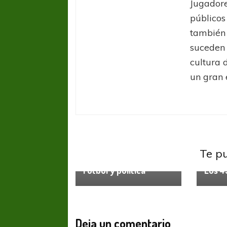
Jugadore
públicos
también 
suceden 
cultura 
un gran 
Te p
Columnas
Colum
Fútbol y política
Los 4
Deja un comentario