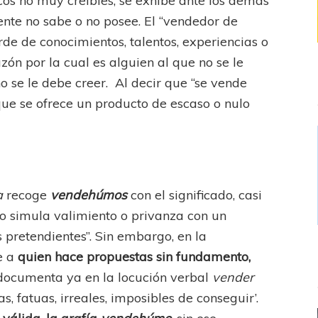
cos no muy creíbles, se exhibe ante los demás
nte no sabe o no posee. El “vendedor de
de de conocimientos, talentos, experiencias o
zón por la cual es alguien al que no se le
no se le debe creer. Al decir que “se vende
ue se ofrece un producto de escaso o nulo
a
recoge
vendehúmos
con el significado, casi
 o simula valimiento o privanza con un
 pretendientes”. Sin embargo, en la
e a
quien hace propuestas sin fundamento,
 documenta ya en la locución verbal
vender
as, fatuas, irreales, imposibles de conseguir’.