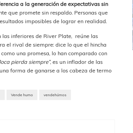
erencia a la generación de expectativas sin
ente que promete sin respaldo. Personas que
sultados imposibles de lograr en realidad.
 las inferiores de River Plate, reúne las
 el rival de siempre: dice lo que el hincha
a como una promesa, lo han comparado con
ICANA
LANÚS
UEFA CHAMPIONS LEAGUE
Boca pierda siempre”
, es un inflador de las
fendido
PSG celebró el bicampeonato
 una forma de ganarse a los cabeza de termo
s
Vende humo
vendehúmos