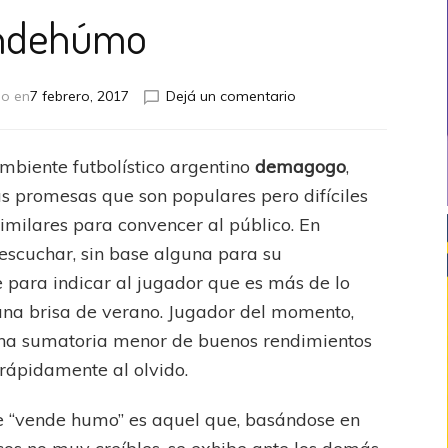
ndehúmo
en
do en
7 febrero, 2017
Dejá un comentario
Vendehúmo
ambiente futbolístico argentino
demagogo
,
as promesas que son populares pero difíciles
imilares para convencer al público. En
e escuchar, sin base alguna para su
ve para indicar al jugador que es más de lo
na brisa de verano. Jugador del momento,
 una sumatoria menor de buenos rendimientos
rápidamente al olvido.
ue “vende humo” es aquel que, basándose en