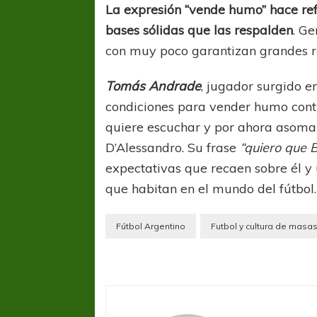
La expresión “vende humo” hace ref
bases sólidas que las respalden
. G
con muy poco garantizan grandes re
Tomás Andrade
, jugador surgido en
condiciones para vender humo contra
quiere escuchar y por ahora asom
COPA SUDAMER
D’Alessandro. Su frase
“quiero que 
Sur De
expectativas que recaen sobre él y
que habitan en el mundo del fútbol.
COPA SUDAMERICANA
TIGRE
A pesar de la derrota Tigre avanzó a
Fútbol Argentino
Futbol y cultura de masa
Octavos de Final