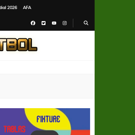
ial 2026
AFA