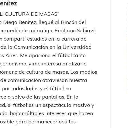
enítez
L: CULTURA DE MASAS”
 Diego Benítez, llegué al Rincón del
or medio de mi amigo, Emiliano Schiavi,
n compartí estudios en la carrera de
 de la Comunicación en la Universidad
s Aires. Me apasiona el fútbol tanto
periodismo, y me interesa analizarlo
nómeno de cultura de masas. Los medios
de comunicación atraviesan nuestra
 por todos lados y el fútbol no
e a salvo de las pantallas. En la
FEMENINO
FÚTBOL FEMENINO
ad, el fútbol es un espectáculo masivo y
 AMATEUR
LIGA DE LA COSTA
ado, bajo múltiples intereses que hacen
Estrella del Sur en el
Las campeonas festejaron ante su gente
posible para permanecer ocultos.
eral