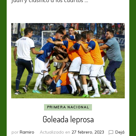
Juan y clasificó a los cuartos …
en
los
cuartos
PRIMERA NACIONAL
Goleada leprosa
por
Ramiro
Actualizado en
27 febrero, 2023
Dejá