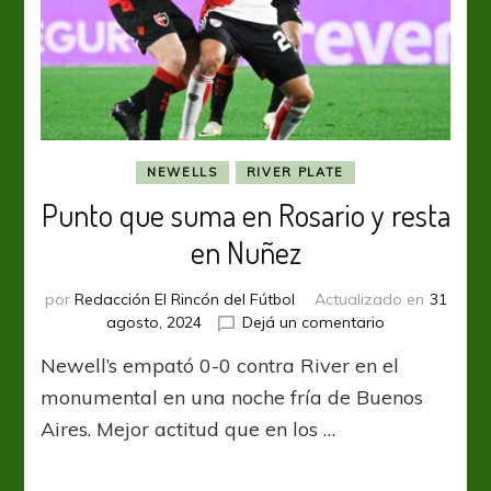
NEWELLS
RIVER PLATE
Punto que suma en Rosario y resta
en Nuñez
por
Redacción El Rincón del Fútbol
Actualizado en
31
en
agosto, 2024
Dejá un comentario
Punto
Newell’s empató 0-0 contra River en el
que
suma
monumental en una noche fría de Buenos
en
Aires. Mejor actitud que en los …
Rosario
y
resta