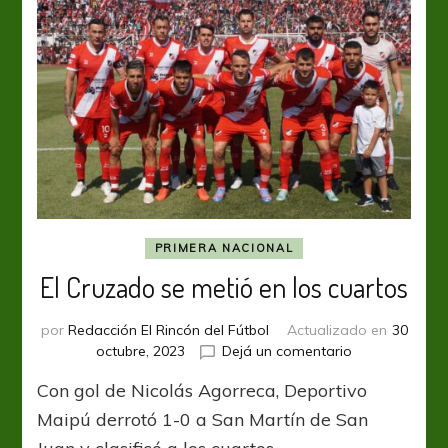
PRIMERA NACIONAL
El Cruzado se metió en los cuartos
por
Redacción El Rincón del Fútbol
Actualizado en
30
en
octubre, 2023
Dejá un comentario
El
Con gol de Nicolás Agorreca, Deportivo
Cruzado
se
Maipú derrotó 1-0 a San Martín de San
metió