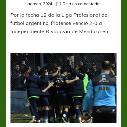
en
agosto, 2024
Dejá un comentario
El
Por la fecha 12 de la Liga Profesional del
Calamar
ganó
fútbol argentino, Platense venció 2-0 a
en
Independiente Rivadavia de Mendoza en …
el
parque
y
complicó
a
la
Lepra