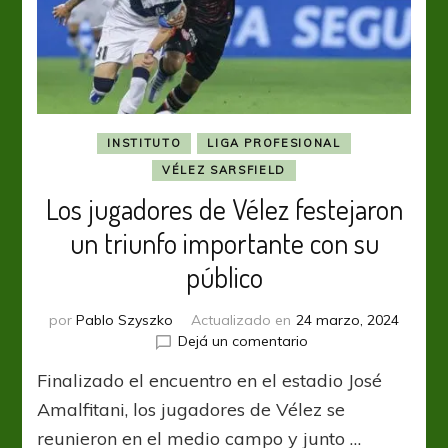
torneo
INSTITUTO
LIGA PROFESIONAL
VÉLEZ SARSFIELD
Los jugadores de Vélez festejaron
un triunfo importante con su
público
por
Pablo Szyszko
Actualizado en
24 marzo, 2024
en
Dejá un comentario
Los
Finalizado el encuentro en el estadio José
jugadores
de
Amalfitani, los jugadores de Vélez se
Vélez
reunieron en el medio campo y junto …
festejaron