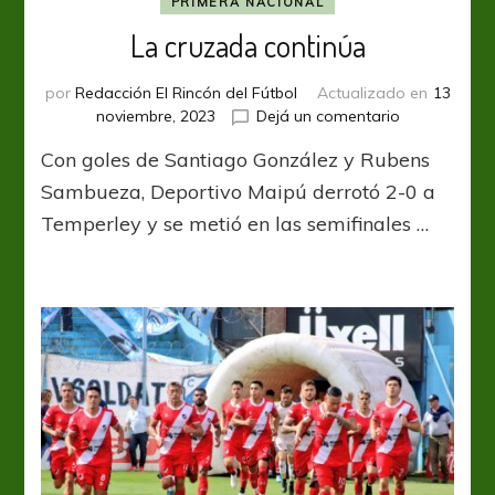
PRIMERA NACIONAL
La cruzada continúa
por
Redacción El Rincón del Fútbol
Actualizado en
13
en
noviembre, 2023
Dejá un comentario
La
Con goles de Santiago González y Rubens
cruzada
continúa
Sambueza, Deportivo Maipú derrotó 2-0 a
Temperley y se metió en las semifinales …