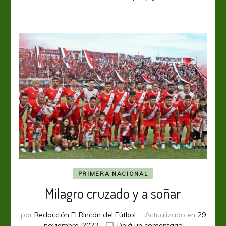
un
triunfo
importante
con
su
público
PRIMERA NACIONAL
Milagro cruzado y a soñar
por
Redacción El Rincón del Fútbol
Actualizado en
29
en
noviembre, 2023
Dejá un comentario