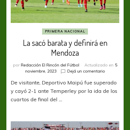
PRIMERA NACIONAL
La sacó barata y definirá en
Mendoza
por
Redacción El Rincón del Fútbol
Actualizado en
5
en
noviembre, 2023
Dejá un comentario
La
De visitante, Deportivo Maipú fue superado
sacó
barata
y cayó 2-1 ante Temperley por la ida de los
y
cuartos de final del …
definirá
en
Mendoza