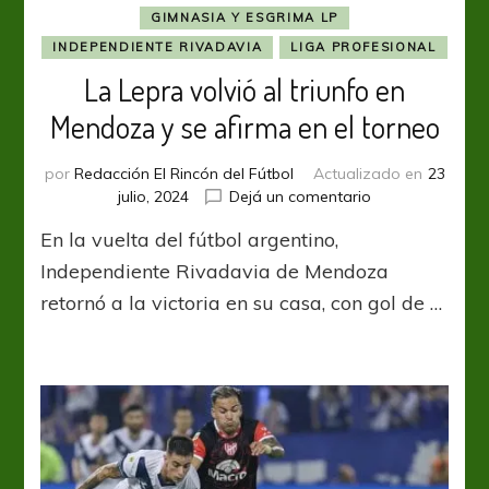
GIMNASIA Y ESGRIMA LP
INDEPENDIENTE RIVADAVIA
LIGA PROFESIONAL
La Lepra volvió al triunfo en
Mendoza y se afirma en el torneo
por
Redacción El Rincón del Fútbol
Actualizado en
23
en
julio, 2024
Dejá un comentario
La
En la vuelta del fútbol argentino,
Lepra
volvió
Independiente Rivadavia de Mendoza
al
retornó a la victoria en su casa, con gol de …
triunfo
en
Mendoza
y
se
afirma
en
el