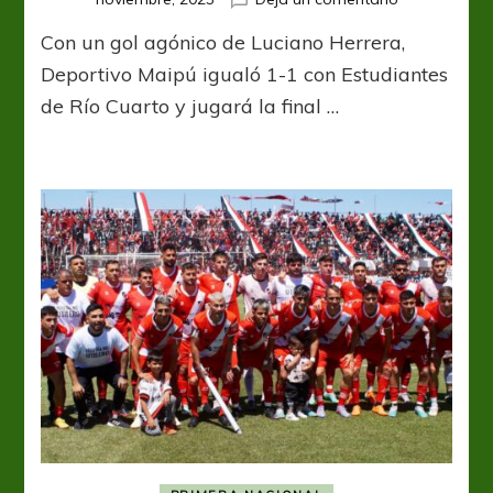
Milagro
Con un gol agónico de Luciano Herrera,
cruzado
y
Deportivo Maipú igualó 1-1 con Estudiantes
a
de Río Cuarto y jugará la final …
soñar