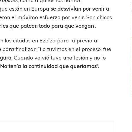
ropibes
, como algunos los llaman,
 que están en Europa
se desvivían por venir a
ieron el máximo esfuerzo por venir. Son chicos
les que pateen todo para que vengan
“.
 los citados en Ezeiza para la previa al
o
para finalizar: “Lo tuvimos en el proceso, fue
igura.
Cuando volvió tuvo una lesión y no lo
.
No tenía la continuidad que queríamos”.
FEMENINO
FÚTBOL FEMENINO
LA COSTA
OTRAS LIGAS FEM
jaron ante su gente
Tiro se quedó con la primera semifinal