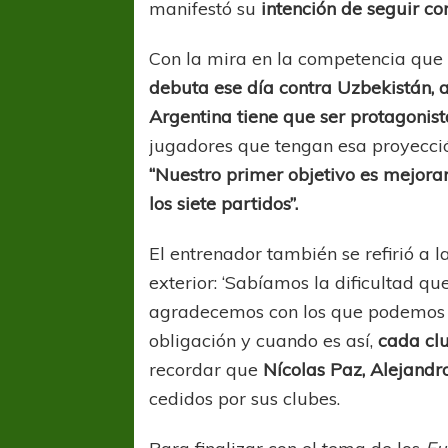
manifestó su
intención de seguir 
Con la mira en la competencia que 
debuta ese día contra Uzbekistán, a
Argentina tiene que ser protagonist
jugadores que tengan esa proyecció
“Nuestro primer objetivo es mejorar
los siete partidos”.
COPA SUDAMER
Sur De
El entrenador también se refirió a l
exterior: ‘Sabíamos la dificultad q
COPA SUDAMERICANA
TIGRE
A pesar de la derrota Tigre avanzó a
agradecemos con los que podemos c
Octavos de Final
obligación y cuando es así,
cada cl
recordar que
Nícolas Paz, Alejand
cedidos por sus clubes.