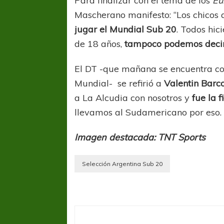
Para finalizar con el tema de los
Eu
Mascherano manifesto: “Los chicos
jugar el Mundial Sub 20
. Todos hic
de 18 años,
tampoco podemos decir
El DT -que mañana se encuentra con
Mundial- se refirió a
Valentin Barc
a La Alcudia con nosotros y
fue la f
llevamos al Sudamericano por eso
Imagen destacada: TNT Sports
Selección Argentina Sub 20
FÚTBOL FEMENINO
FÚTBOL 
REGIONAL AMATEUR
LIGA DE 
Verónica jugará ante Estrella del Sur en el
Las campeonas feste
Federal