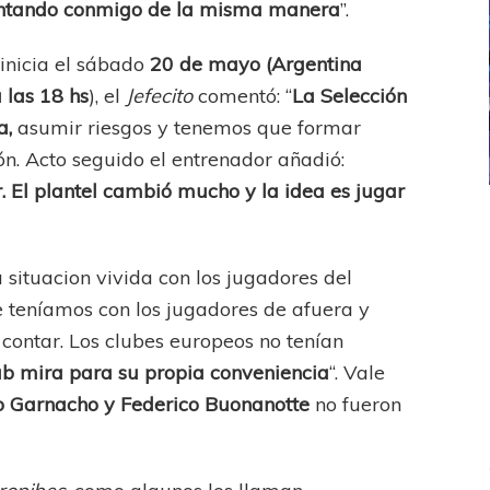
contando conmigo de la misma manera
”.
inicia el sábado
20 de mayo (Argentina
 las 18 hs
), el
Jefecito
comentó: “
La Selección
a,
asumir riesgos y tenemos que formar
n. Acto seguido el entrenador añadió:
. El plantel cambió mucho y la idea es jugar
ICANA
LANÚS
UEFA CHAMPIONS LEAGUE
fendido
PSG celebró el bicampeonato
a situacion vivida con los jugadores del
ue teníamos con los jugadores de afuera y
ontar. Los clubes europeos no tenían
ub mira para su propia conveniencia
“. Vale
ro Garnacho y Federico Buonanotte
no fueron