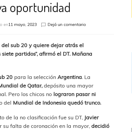
a oportunidad
en
o en
11 mayo, 2023
Dejá un comentario
Una
nueva
oportunidad
 del sub 20 y quiere dejar atrás el
 siete partidos”, afirmó el DT. Mañana
ub 20
para la selección
Argentina
. La
Mundial de Qatar,
depósito una mayor
al. Pero los chicos no
lograron pasar ni
o del
Mundial de Indonesia quedó trunco.
 de la no clasificación fue su DT,
Javier
or su falta de coronación en la mayor,
decidió