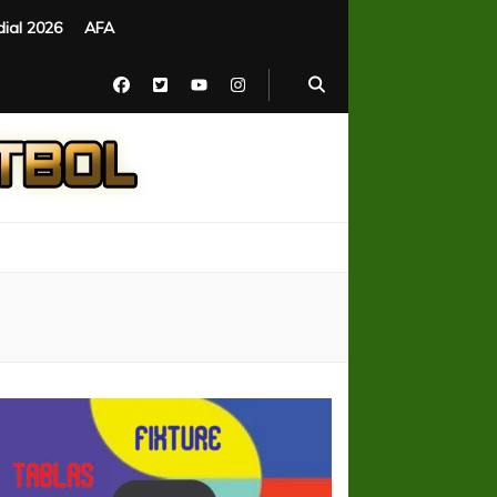
ial 2026
AFA