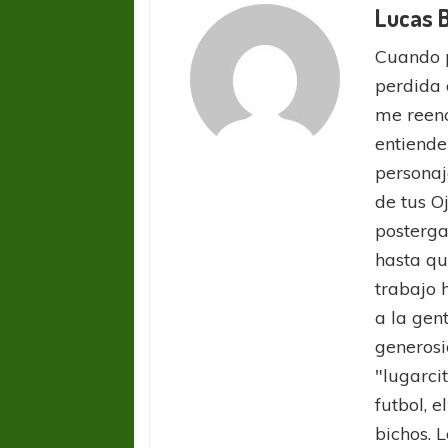
Lucas 
Cuando 
perdida 
me reenc
entiende
personaj
de tus O
posterga
hasta qu
trabajo 
a la gen
generosi
"lugarci
futbol, e
bichos. L