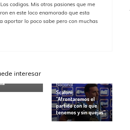
 Los codigos. Mis otros pasiones que me
eron en este loco enamorado que esta
a aportar lo poco sabe pero con muchas
Torneos Juveniles
2019: Nueva
da e Islas
món
uede interesar
sentarán a
Eliminatorias
Selección
ía
Nacional
Scaloni:
“Afrontaremos el
partido con lo que
tenemos y sin quejas”.