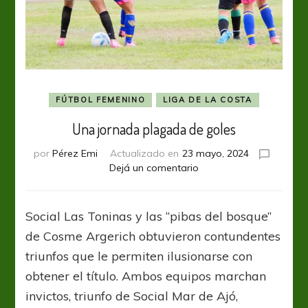
FÚTBOL FEMENINO
LIGA DE LA COSTA
Una jornada plagada de goles
por
Pérez Emi
Actualizado en
23 mayo, 2024
en
Dejá un comentario
Una
jornada
plagada
Social Las Toninas y las “pibas del bosque”
de
de Cosme Argerich obtuvieron contundentes
goles
triunfos que le permiten ilusionarse con
obtener el título. Ambos equipos marchan
invictos, triunfo de Social Mar de Ajó,