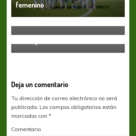
femenino
Fútbol Femenino
Selección Nacional
Las gigantes albicelestes ya están
en Australia
Fútbol Femenino
Liga Santafesina
Se pone en marcha el Clausura con
el cumple del 10
Deja un comentario
Tu dirección de correo electrónico no será
publicada.
Los campos obligatorios están
marcados con
*
Comentario