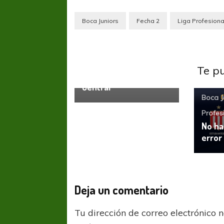
Boca Juniors
Fecha 2
Liga Profesiona
Liga Profesional
Rosario
Central
Milton Caraglio: “Me
Te p
gustaría volver a
Central”
Boca J
Profes
No ha
error
Deja un comentario
Tu dirección de correo electrónico 