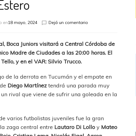
Estero
en
o en
18 mayo, 2024
Dejá un comentario
Con
algunas
ausencias
al, Boca Juniors visitará a Central Córdoba de
a
nico Madre de Ciudades a las 20:00 horas. El
Santiago
del
Tello, y en el VAR: Silvio Trucco.
Estero
e la derrota en Tucumán y el empate en
 de
Diego Martínez
tendrá una parada muy
a un rival que viene de sufrir una goleada en la
arios futbolistas juveniles fue la gran
 la zaga central entre
Lautaro Di Lollo
y
Mateo
Rojo
,
Cristian Lema
,
Nicolás Figal
,
Aaron