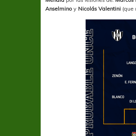
Anselmino
y
Nicolás
Valentini
(que 