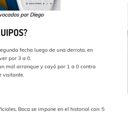
vocados por Diego
QUIPOS?
a segunda fecha luego de una derrota, en
ver por 3 a 0.
 un mal arranque y cayó por 1 a 0 contra
visitante.
FEMENINO
FÚTBOL FEMENINO
les, Boca se impone en el historial con: 5
 AMATEUR
LIGA DE LA COSTA
Estrella del Sur en el
Las campeonas festejaron ante su gente
eral