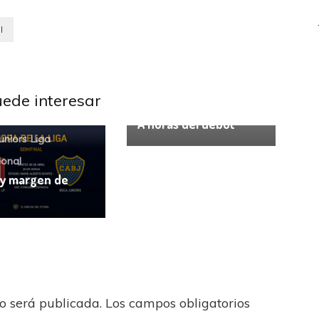
l
uede interesar
Boca Juniors
A horas del debut
uniors
Liga
ional
y margen de
no será publicada.
Los campos obligatorios