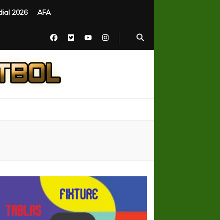
ial 2026
AFA