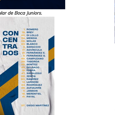
lar de Boca Juniors.
ICANA
LANÚS
UEFA CHAMPIONS LEAGUE
fendido
PSG celebró el bicampeonato