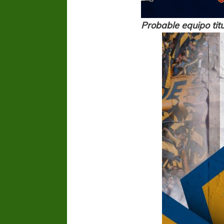
Probable equipo titu
COPA SUDAMER
Sur De
COPA SUDAMERICANA
TIGRE
A pesar de la derrota Tigre avanzó a
Octavos de Final