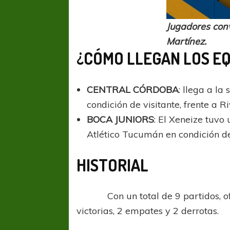
Jugadores con
Martínez.
¿CÓMO LLEGAN LOS E
CENTRAL CÓRDOBA
: llega a l
condición de visitante, frente a Ri
BOCA JUNIORS
: El Xeneize tuvo
Atlético Tucumán en condición de 
HISTORIAL
FÚTBOL FEMENINO
FÚTBOL 
Con un total de 9 partidos, oficia
REGIONAL AMATEUR
REGIONAL
victorias, 2 empates y 2 derrotas.
Ajustada caída de Verónica en Alejandro
Verónica jugará ante 
Korn
Fed