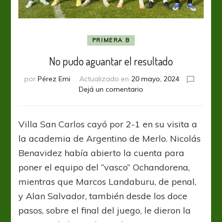
PRIMERA B
No pudo aguantar el resultado
por
Pérez Emi
Actualizado en
20 mayo, 2024
en
Dejá un comentario
No
pudo
aguantar
Villa San Carlos cayó por 2-1 en su visita a
el
la academia de Argentino de Merlo. Nicolás
resultado
Benavidez había abierto la cuenta para
poner el equipo del “vasco” Ochandorena,
mientras que Marcos Landaburu, de penal,
y Alan Salvador, también desde los doce
pasos, sobre el final del juego, le dieron la