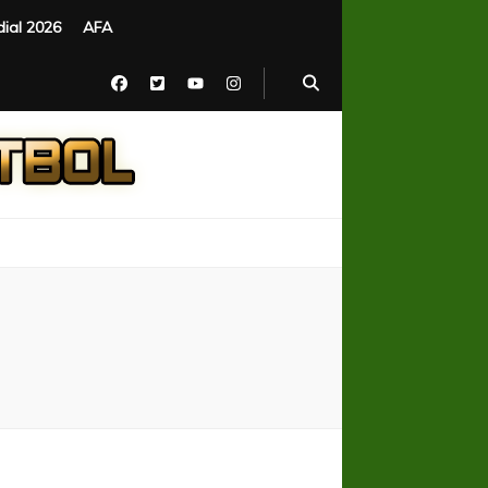
ial 2026
AFA