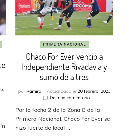
PRIMERA NACIONAL
Chaco For Ever venció a
te
Independiente Rivadavia y
sumó de a tres
ro,
por
Ramiro
Actualizado en
20 febrero, 2023
en
Dejá un comentario
Chaco
e
Por la fecha 2 de la Zona B de la
For
Ever
Primera Nacional, Chaco For Ever se
venció
ín
hizo fuerte de local …
endiente
a
ó
Independiente