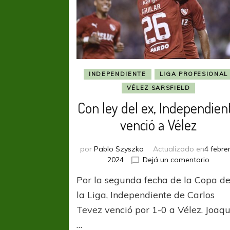
INDEPENDIENTE
LIGA PROFESIONAL
VÉLEZ SARSFIELD
Con ley del ex, Independien
venció a Vélez
por
Pablo Szyszko
Actualizado en
4 febre
en
2024
Dejá un comentario
Con
Por la segunda fecha de la Copa d
ley
del
la Liga, Independiente de Carlos
ex,
Tevez venció por 1-0 a Vélez. Joaqu
Indep
…
venci