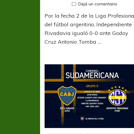
en
Dejá un comentario
El
Por la fecha 2 de la Liga Profesiona
“Clásico
de
del fútbol argentino, Independiente
Mendoz
Rivadavia igualó 0-0 ante Godoy
terminó
Cruz Antonio Tomba …
sin
goles