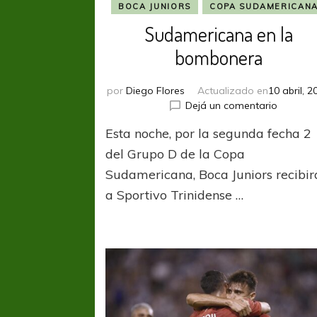
BOCA JUNIORS
COPA SUDAMERICAN
Sudamericana en la
bombonera
por
Diego Flores
Actualizado en
10 abril, 2
en
Dejá un comentario
Sudamer
Esta noche, por la segunda fecha 2
en
la
del Grupo D de la Copa
bombon
Sudamericana, Boca Juniors recibir
a Sportivo Trinidense …