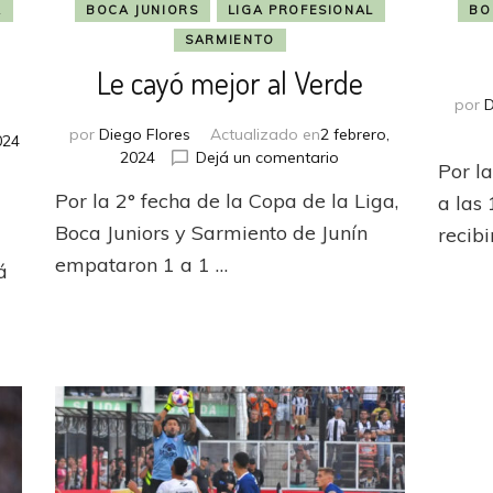
A
BOCA JUNIORS
LIGA PROFESIONAL
BO
SARMIENTO
Le cayó mejor al Verde
por
D
por
Diego Flores
Actualizado en
2 febrero,
024
en
2024
Dejá un comentario
Por la
Le
icana
Por la 2° fecha de la Copa de la Liga,
a las 
cayó
mejor
Boca Juniors y Sarmiento de Junín
recib
al
era
empataron 1 a 1 …
á
Verde