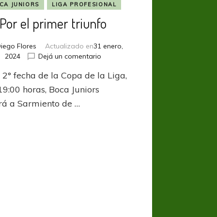
CA JUNIORS
LIGA PROFESIONAL
Por el primer triunfo
iego Flores
Actualizado en
31 enero,
en
2024
Dejá un comentario
Por
 2° fecha de la Copa de la Liga,
el
primer
19:00 horas, Boca Juniors
triunfo
irá a Sarmiento de …