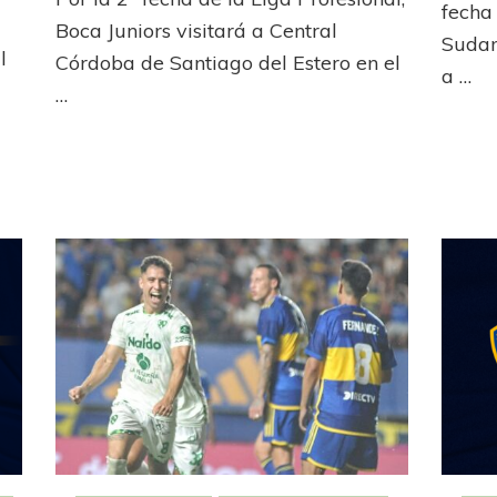
algunas
fecha
ausencias
Boca Juniors visitará a Central
Sudam
a
l
”
Córdoba de Santiago del Estero en el
Santiago
a …
…
del
a
Estero