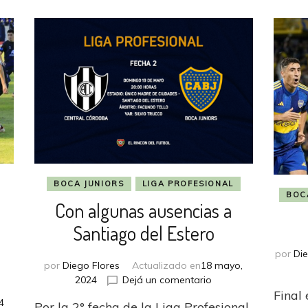
BOCA JUNIORS
LIGA PROFESIONAL
BOC
Con algunas ausencias a
Santiago del Estero
por
Die
por
Diego Flores
Actualizado en
18 mayo,
en
2024
Dejá un comentario
Final
Con
4
Por la 2° fecha de la Liga Profesional,