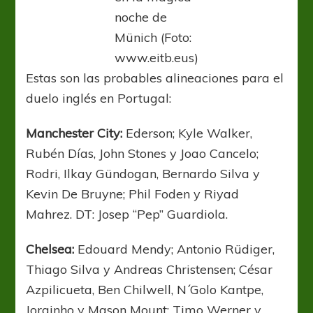
noche de
Münich (Foto:
www.eitb.eus)
Estas son las probables alineaciones para el
duelo inglés en Portugal:
Manchester City:
Ederson; Kyle Walker,
Rubén Días, John Stones y Joao Cancelo;
Rodri, Ilkay Gündogan, Bernardo Silva y
Kevin De Bruyne; Phil Foden y Riyad
Mahrez. DT: Josep “Pep” Guardiola.
Chelsea:
Edouard Mendy; Antonio Rüdiger,
Thiago Silva y Andreas Christensen; César
Azpilicueta, Ben Chilwell, N´Golo Kantpe,
Jorginho y Mason Mount; Timo Werner y