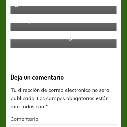
golazo
UEFA Champions League
UCL: Manchester City cabalgó
tranquilo hacia los cuartos
UEFA Champions League
Paseo Red en Portugal
Deja un comentario
Tu dirección de correo electrónico no será
publicada.
Los campos obligatorios están
marcados con
*
Comentario