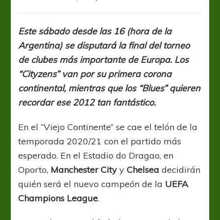
UCL:
El
dinero
Este sábado desde las 16 (hora de la
ya
Argentina) se disputará la final del torneo
lo
tienen,
de clubes más importante de Europa. Los
ahora
“Cityzens” van por su primera corona
van
continental, mientras que los “Blues” quieren
por
la
recordar ese 2012 tan fantástico.
gloria
En el “Viejo Continente” se cae el telón de la
temporada 2020/21 con el partido más
esperado. En el Estadio do Dragao, en
Oporto,
Manchester City
y
Chelsea
decidirán
quién será el nuevo campeón de la
UEFA
Champions League
.