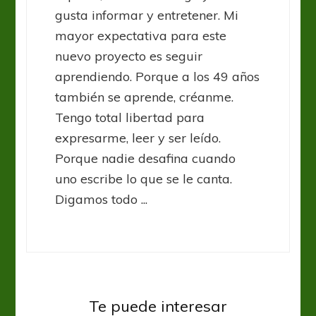
gusta informar y entretener. Mi
mayor expectativa para este
nuevo proyecto es seguir
aprendiendo. Porque a los 49 años
también se aprende, créanme.
Tengo total libertad para
expresarme, leer y ser leído.
Porque nadie desafina cuando
uno escribe lo que se le canta.
Digamos todo ...
UEFA Champions League
UCL: Messi iluminó París con un
Te puede interesar