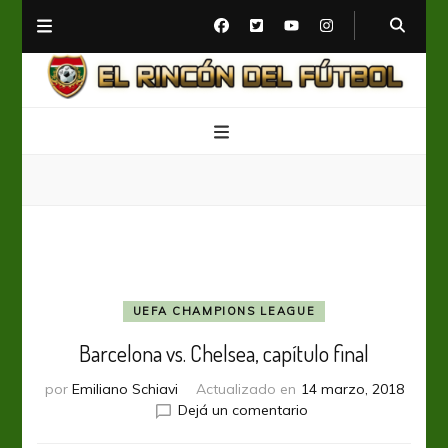
El Rincón del Fútbol
Diario digital de Fútbol
UEFA CHAMPIONS LEAGUE
Barcelona vs. Chelsea, capítulo final
por
Emiliano Schiavi
Actualizado en
14 marzo, 2018
en
Dejá un comentario
Barcelona