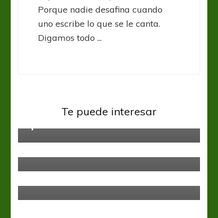
Porque nadie desafina cuando
uno escribe lo que se le canta.
Digamos todo ...
Francia Ligue 1
Ligue1: Niza y Mónaco animan el
Te puede interesar
episodio 5
Francia Ligue 1
Ligue1: SC Bastia y Nancy, los
descendidos
Francia Ligue 1
Ligue1: PSG tuvo su estreno
triunfal