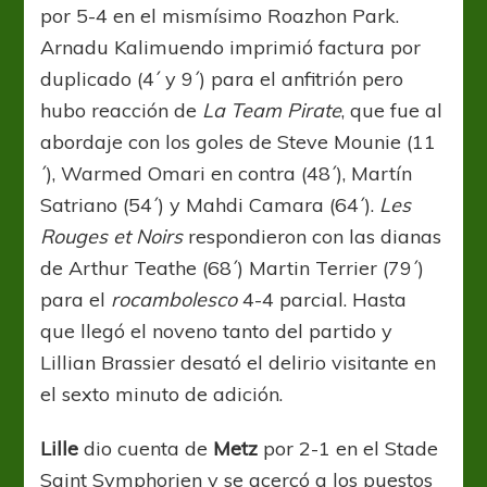
por 5-4 en el mismísimo Roazhon Park.
Arnadu Kalimuendo imprimió factura por
duplicado (4´ y 9´) para el anfitrión pero
hubo reacción de
La Team Pirate
, que fue al
abordaje con los goles de Steve Mounie (11
´), Warmed Omari en contra (48´), Martín
Satriano (54´) y Mahdi Camara (64´).
Les
Rouges et Noirs
respondieron con las dianas
de Arthur Teathe (68´) Martin Terrier (79´)
para el
rocambolesco
4-4 parcial. Hasta
que llegó el noveno tanto del partido y
Lillian Brassier desató el delirio visitante en
el sexto minuto de adición.
Lille
dio cuenta de
Metz
por 2-1 en el Stade
Saint Symphorien y se acercó a los puestos