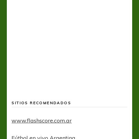
Tiro 
SITIOS RECOMENDADOS
www.flashscore.com.ar
Fútbol en vivo Argentina