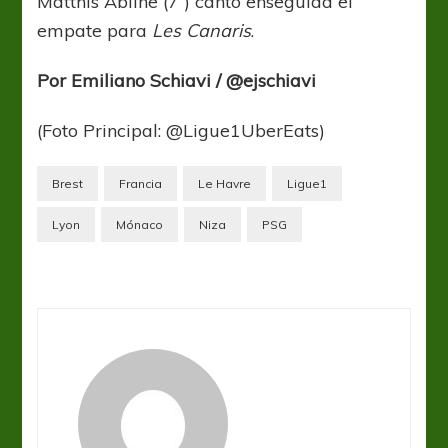
Matthis Abline (7´) cantó enseguida el
empate para
Les Canaris
.
Por Emiliano Schiavi / @ejschiavi
(Foto Principal: @Ligue1UberEats)
Brest
Francia
Le Havre
Ligue1
Lyon
Mónaco
Niza
PSG