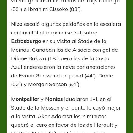
vuelta gracias a los tantos de Thijs Dallinga
(59´) e Ibrahim Cissoko (83´).
Niza
escaló algunos peldaños en la escalera
continental al imponerse 3-1 sobre
Estrasburgo
en su visita al Stade de la
Meinau. Ganaban los de Alsacia con gol de
Dilane Bakwa (18´) pero los de la Costa
Azul enderezaron la nave por anotaciones
de Evann Guessand de penal (44´), Dante
(52´) y Morgan Sanson (84´).
Montpellier
y
Nantes
igualaron 1-1 en el
Stade de la Mosson y el punto le cayó mejor
a la visita. Akor Adamsa los 2 minutos
quebró el cero en favor de los de Herault y