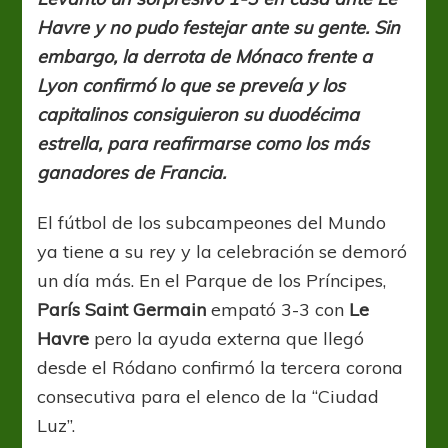
un
Havre y no pudo festejar ante su gente. Sin
poco
más
embargo, la derrota de Mónaco frente a
pero
Lyon confirmó lo que se preveía y los
PSG
capitalinos consiguieron su duodécima
al
fin
estrella, para reafirmarse como los más
celebró
ganadores de Francia.
el
tricampeonato
El fútbol de los subcampeones del Mundo
ya tiene a su rey y la celebración se demoró
un día más. En el Parque de los Príncipes,
París Saint Germain
empató 3-3 con
Le
Havre
pero la ayuda externa que llegó
desde el Ródano confirmó la tercera corona
consecutiva para el elenco de la “Ciudad
Luz”.