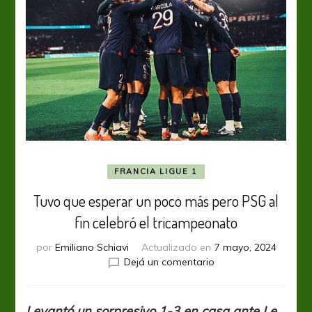
FRANCIA LIGUE 1
Tuvo que esperar un poco más pero PSG al
fin celebró el tricampeonato
por
Emiliano Schiavi
Actualizado en
7 mayo, 2024
en
Dejá un comentario
Tuvo
que
esperar
Levantó un sorpresivo 1-3 en casa ante Le