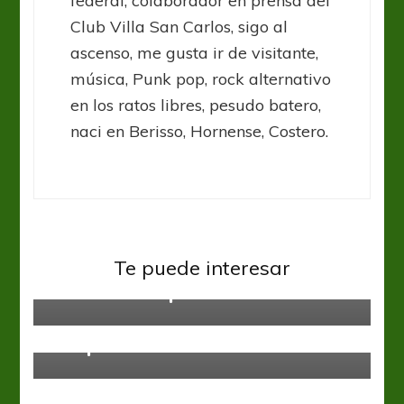
federal, colaborador en prensa del
Club Villa San Carlos, sigo al
ascenso, me gusta ir de visitante,
música, Punk pop, rock alternativo
en los ratos libres, pesudo batero,
naci en Berisso, Hornense, Costero.
Fútbol Femenino
Primera A Fem
Las Semifinales del Clausura serán
Te puede interesar
un calco del Apertura
Fútbol Femenino
Primera A Fem
Resumen de la fecha 2 del
Fútbol Femenino
Primera A Fem
La delantera trans, Jezabel
Campeonato YPF
Carranza, fue habilitada para jugar
en Español