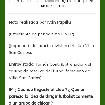
por
Pérez Emi
Actualizado en
15 julio, 2019
Dejá
en
un comentario
Tomás
Conti:
“Mientras
Nota realizada por Iván Papillú.
el
país
(Estudiante de periodismo UNLP).
y
las
cabezas
(Jugador de la cuarta división del club Villa
responsables
San Carlos).
sean
machistas,
Entrevistado:
Tomás Conti (Entrenador del
el
fútbol
equipo de reserva del fútbol femenino de
femenino
Villa San Carlos).
no
va
IP: ¿ Cuando llegaste al club ? ¿ Que te
crecer”
parecio la idea de dirigir futbolísticamente
a un grupo de chicas ?