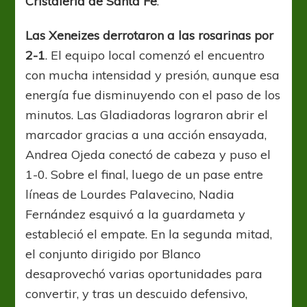
Cristalería de Santa Fe
.
una
goleada
Las Xeneizes derrotaron a las rosarinas por
his”T”órica
2-1
. El equipo local comenzó el encuentro
con mucha intensidad y presión, aunque esa
energía fue disminuyendo con el paso de los
minutos. Las Gladiadoras lograron abrir el
marcador gracias a una acción ensayada,
Andrea Ojeda conectó de cabeza y puso el
1-0. Sobre el final, luego de un pase entre
líneas de Lourdes Palavecino, Nadia
Fernández esquivó a la guardameta y
estableció el empate. En la segunda mitad,
el conjunto dirigido por Blanco
desaprovechó varias oportunidades para
convertir, y tras un descuido defensivo,