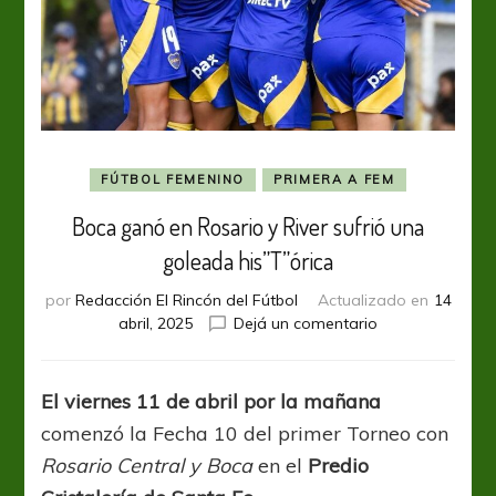
FÚTBOL FEMENINO
PRIMERA A FEM
Boca ganó en Rosario y River sufrió una
goleada his”T”órica
por
Redacción El Rincón del Fútbol
Actualizado en
14
en
abril, 2025
Dejá un comentario
Boca
ganó
en
El viernes 11 de abril por la mañana
Rosario
comenzó la Fecha 10 del primer Torneo con
y
River
Rosario Central y Boca
en el
Predio
sufrió