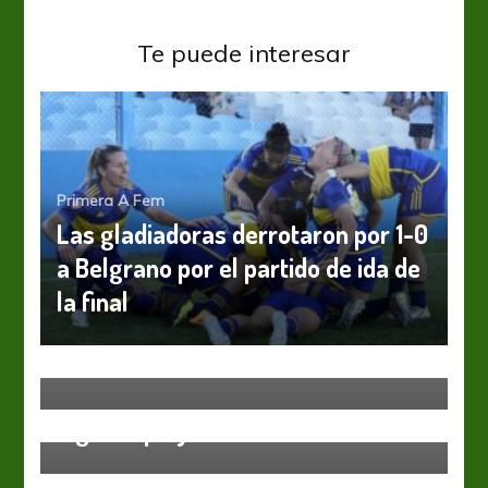
Te puede interesar
Primera A Fem
Las gladiadoras derrotaron por 1-0
a Belgrano por el partido de ida de
la final
Fútbol Femenino
Liga de La Costa
Social Las Toninas viaja a Villa
Gesell
Fútbol Colombiano Fem
Fútbol Femenino
Así se jugarán las semifinales de la
Liga Betplay Femenina