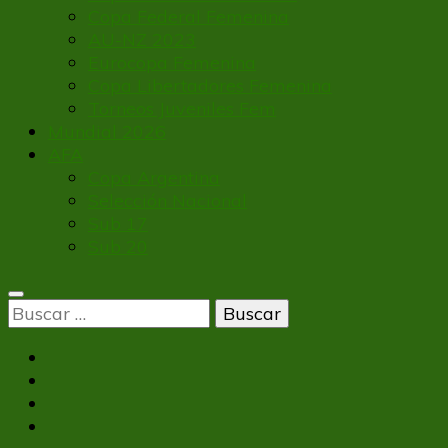
Copa Federal Femenina
AU-NZ 2023
Eurocopa Femenina
Copa Libertadores Femenina
Torneos Juveniles Fem
Mundial 2026
AFA
Copa Argentina
Selección Nacional
Sub 17
Sub 20
Buscar: