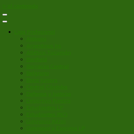
Ir al contenido
Liga Profesional
Aldosivi
Argentinos Jrs
Atlético Tucumán
Banfield
Barracas Central
Belgrano
Boca Juniors
Central Córdoba
Defensa y Justicia
Deportivo Riestra
Estudiantes LP
Estudiantes (RC)
Gimnasia (Mza)
Gimnasia y Esgrima LP