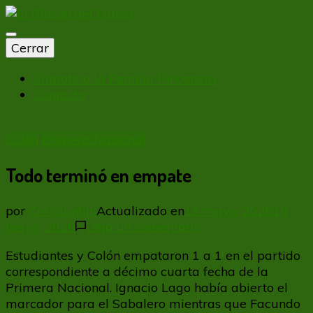
El Rincón del Fútbol
Diario digital de Fútbol
Cerrar
Sumate a la Familia Rinconera
Contacto
Colón
Primera Nacional
Todo terminó en empate
por
Cin Giuntini
Actualizado en
19 mayo, 2026
16
en
mayo, 2026
Dejá un comentario
Todo
Estudiantes y Colón empataron 1 a 1 en el partido
terminó
correspondiente a décimo cuarta fecha de la
en
Primera Nacional. Ignacio Lago había abierto el
empate
marcador para el Sabalero mientras que Facundo