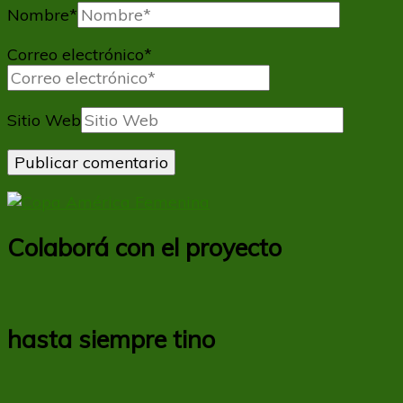
Nombre
*
Correo electrónico
*
Sitio Web
Colaborá con el proyecto
hasta siempre tino