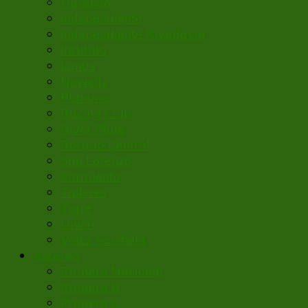
Huracán
Independiente
Independiente Rivadavia
Instituto
Lanús
Newells
Platense
Racing Club
River Plate
Rosario Central
San Lorenzo
Sarmiento
Talleres
Tigre
Unión
Vélez Sarsfield
Ascenso
Primera Nacional
Primera B
Primera C