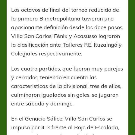
se
definió
Los octavos de final del torneo reducido de
desde
la primera B metropolitana tuvieron una
los
doce
apasionante definición desde los doce pasos,
pasos
Villa San Carlos, Fénix y Acasusso lograron
la clasificación ante Talleres RE, Ituzaingó y
Colegiales respectivamente.
Los cuatro partidos, que fueron muy parejos
y cerrados, teniendo en cuenta las
caracteristicas de la divisional, tres de ellos,
culminaron igualados sin goles, se jugaron
entre sábado y domingo.
En el Genacio Sálice, Villa San Carlos se
impuso por 4-3 frente al Rojo de Escalada,