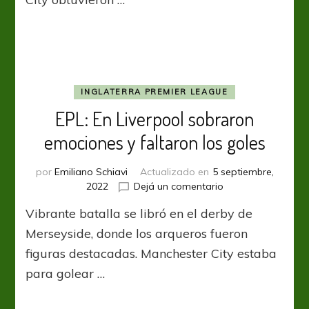
nuevos
clasificados
INGLATERRA PREMIER LEAGUE
EPL: En Liverpool sobraron
emociones y faltaron los goles
por
Emiliano Schiavi
Actualizado en
5 septiembre,
en
2022
Dejá un comentario
EPL:
Vibrante batalla se libró en el derby de
En
Liverpool
Merseyside, donde los arqueros fueron
sobraron
figuras destacadas. Manchester City estaba
emociones
para golear …
y
faltaron
los