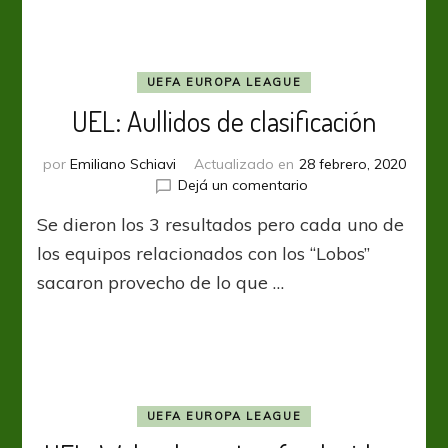
goles
UEFA EUROPA LEAGUE
UEL: Aullidos de clasificación
por
Emiliano Schiavi
Actualizado en
28 febrero, 2020
en
Dejá un comentario
UEL:
Se dieron los 3 resultados pero cada uno de
Aullidos
de
los equipos relacionados con los “Lobos”
clasificación
sacaron provecho de lo que …
UEFA EUROPA LEAGUE