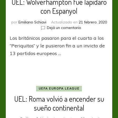
UEL: Wolverhampton fue lapidaro
con Espanyol
por
Emiliano Schiavi
Actualizado en
21 febrero, 2020
en
Dejá un comentario
UEL:
Los británicos pasaron para el cuarto a los
Wolverhampton
fue
“Periquitos” y le pusieron fin a un invicto de
lapidaro
13 partidos europeos …
con
Espanyol
UEFA EUROPA LEAGUE
UEL: Roma volvió a encender su
sueño continental