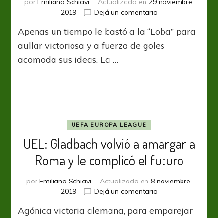
por
Emiliano Schiavi
Actualizado en
29 noviembre,
en
2019
Dejá un comentario
UEL:
Apenas un tiempo le bastó a la “Loba” para
Roma
volvió
aullar victoriosa y a fuerza de goles
a
acomoda sus ideas. La …
encender
su
sueño
continental
UEFA EUROPA LEAGUE
UEL: Gladbach volvió a amargar a
Roma y le complicó el futuro
por
Emiliano Schiavi
Actualizado en
8 noviembre,
en
2019
Dejá un comentario
UEL:
Agónica victoria alemana, para emparejar
Gladbach