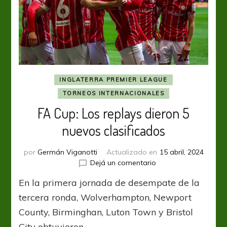
INGLATERRA PREMIER LEAGUE
TORNEOS INTERNACIONALES
FA Cup: Los replays dieron 5
nuevos clasificados
por
Germán Viganotti
Actualizado en
15 abril, 2024
en
Dejá un comentario
FA
En la primera jornada de desempate de la
Cup:
Los
tercera ronda, Wolverhampton, Newport
replays
County, Birminghan, Luton Town y Bristol
dieron
City obtuvieron …
5