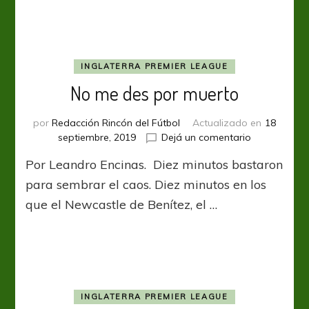
gracia
del
Espíritu
Santo
INGLATERRA PREMIER LEAGUE
No me des por muerto
por
Redacción Rincón del Fútbol
Actualizado en
18
en
septiembre, 2019
Dejá un comentario
No
Por Leandro Encinas. Diez minutos bastaron
me
des
para sembrar el caos. Diez minutos en los
por
que el Newcastle de Benítez, el …
muerto
INGLATERRA PREMIER LEAGUE