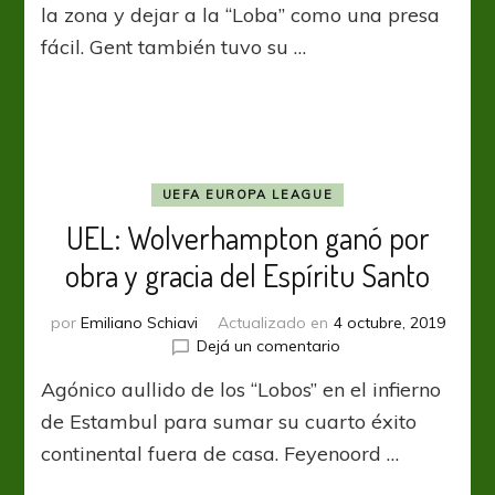
volvió
la zona y dejar a la “Loba” como una presa
a
fácil. Gent también tuvo su …
amargar
a
Roma
y
le
complicó
el
UEFA EUROPA LEAGUE
futuro
UEL: Wolverhampton ganó por
obra y gracia del Espíritu Santo
por
Emiliano Schiavi
Actualizado en
4 octubre, 2019
en
Dejá un comentario
UEL:
Agónico aullido de los “Lobos” en el infierno
Wolverhampton
ganó
de Estambul para sumar su cuarto éxito
por
continental fuera de casa. Feyenoord …
obra
y