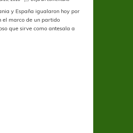
Alemania
nia y España igualaron hoy por
y
España
n el marco de un partido
no
oso que sirve como antesala a
se
sacaron
diferencias