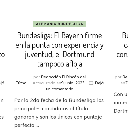
ALEMANIA BUNDESLIGA
Bundesliga: El Bayern firme
B
en la punta con experiencia y
c
zo
juventud, el Dortmund
con
tampoco afloja
por
Redacción El Rincón del
por
Re
já
Fútbol
Actualizado en
9 junio, 2023
Dejá
en
2
en
un comentario
Con u
Bundesliga:
an
Por la 2da fecha de la Bundesliga los
El
inmed
Bayern
a
principales candidatos al título
Dortm
firme
es
ganaron y son los únicos con puntaje
en
perfecto …
la