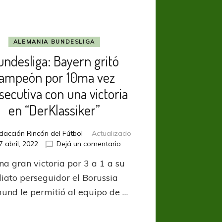
ALEMANIA BUNDESLIGA
undesliga: Bayern gritó
ampeón por 10ma vez
secutiva con una victoria
en “DerKlassiker”
dacción Rincón del Fútbol
Actualizado
en
7 abril, 2022
Dejá un comentario
Bundesliga:
na gran victoria por 3 a 1 a su
Bayern
gritó
iato perseguidor el Borussia
campeón
und le permitió al equipo de …
por
10ma
vez