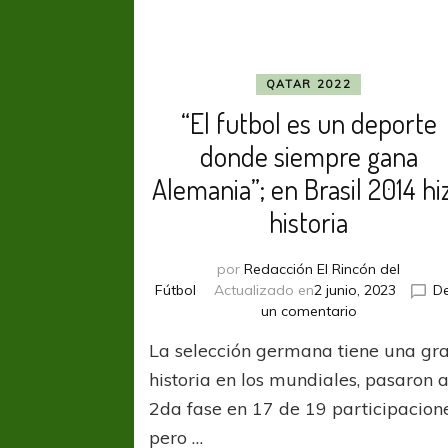
QATAR 2022
“El futbol es un deporte
donde siempre gana
Alemania”; en Brasil 2014 hi
historia
por
Redacción El Rincón del
Fútbol
Actualizado en
2 junio, 2023
De
en
un comentario
“El
La selección germana tiene una gr
futbol
es
historia en los mundiales, pasaron 
un
2da fase en 17 de 19 participacion
deporte
pero …
donde