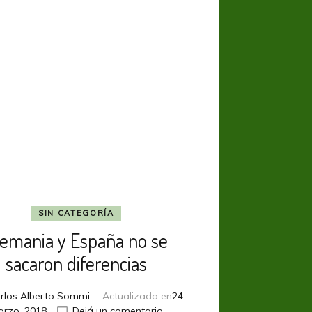
consecutiva
con
una
victoria
en
“DerKlassiker”
SIN CATEGORÍA
lemania y España no se
sacaron diferencias
rlos Alberto Sommi
Actualizado en
24
en
rzo, 2018
Dejá un comentario