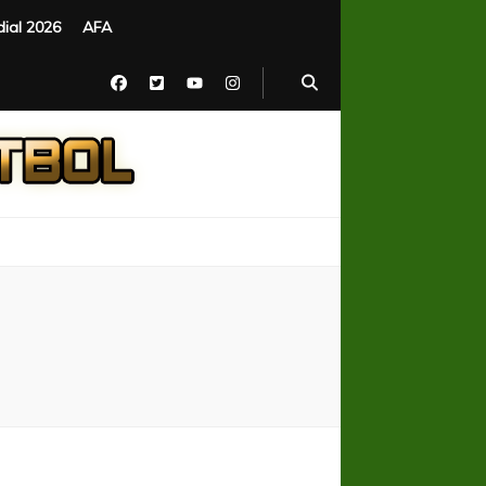
ial 2026
AFA