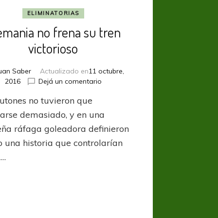
ELIMINATORIAS
emania no frena su tren
victorioso
uan Saber
Actualizado en
11 octubre,
en
2016
Dejá un comentario
Alemania
eutones no tuvieron que
no
frena
zarse demasiado, y en una
su
ña ráfaga goleadora definieron
tren
o una historia que controlarían
victorioso
 …