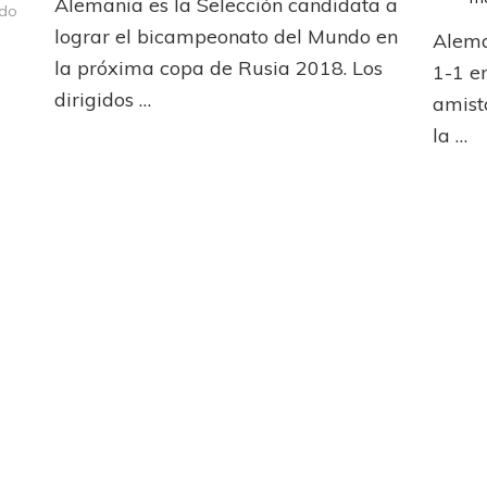
Alemania es la Selección candidata a
claves
ado
de
en
lograr el bicampeonato del Mundo en
Alema
Alemania
Bundesliga:
la próxima copa de Rusia 2018. Los
1-1 e
El
dirigidos …
Bayern
amist
de
la …
la
mano
de
Lewandowski
sigue
en
lo
más
alto