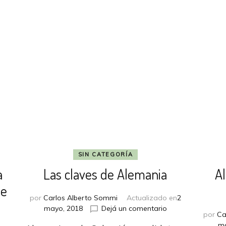
punta
con
experiencia
y
juventud,
el
Dortmund
tampoco
afloja
SIN CATEGORÍA
a
Las claves de Alemania
A
ue
por
Carlos Alberto Sommi
Actualizado en
2
en
mayo, 2018
Dejá un comentario
por
Ca
Las
ma