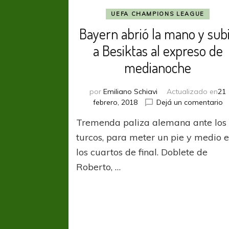
UEFA CHAMPIONS LEAGUE
Bayern abrió la mano y sub
a Besiktas al expreso de
medianoche
por
Emiliano Schiavi
Actualizado en
21
e
febrero, 2018
Dejá un comentario
B
Tremenda paliza alemana ante los
a
la
turcos, para meter un pie y medio 
m
los cuartos de final. Doblete de
y
Roberto, …
s
a
B
al
e
d