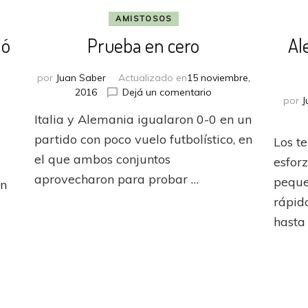
AMISTOSOS
ió
Prueba en cero
Al
por
Juan Saber
Actualizado en
15 noviembre,
en
2016
Dejá un comentario
por
J
Prueba
Italia y Alemania igualaron 0-0 en un
en
cero
n
partido con poco vuelo futbolístico, en
Los t
ayern
el que ambos conjuntos
esfor
brió
aprovecharon para probar …
peque
en
ano
rápid
hasta
ubió
esiktas
xpreso
e