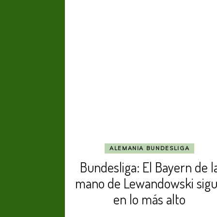
siempre
gana
Alemania”;
en
Brasil
2014
hizo
historia
ALEMANIA BUNDESLIGA
Bundesliga: El Bayern de l
mano de Lewandowski sig
en lo más alto