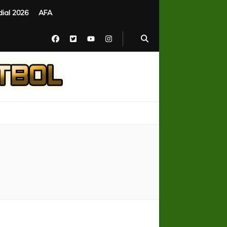
ial 2026
AFA