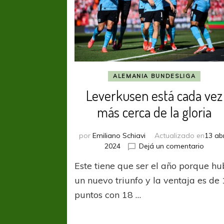
ALEMANIA BUNDESLIGA
Leverkusen está cada vez
más cerca de la gloria
por
Emiliano Schiavi
Actualizado en
13 abr
en
2024
Dejá un comentario
Lever
Este tiene que ser el año porque h
está
cada
un nuevo triunfo y la ventaja es de
vez
puntos con 18 …
más
cerca
de