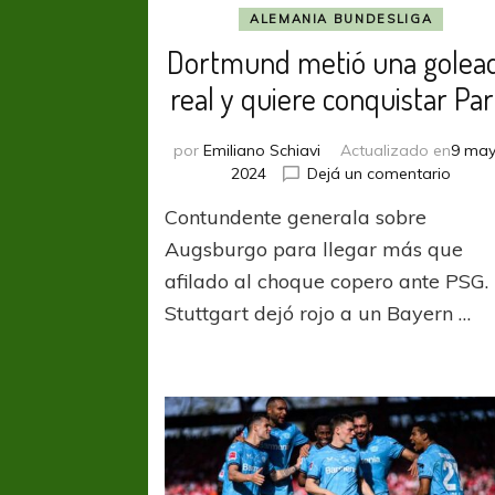
ALEMANIA BUNDESLIGA
Dortmund metió una golea
real y quiere conquistar Par
por
Emiliano Schiavi
Actualizado en
9 may
en
2024
Dejá un comentario
Dort
Contundente generala sobre
metió
una
Augsburgo para llegar más que
golea
afilado al choque copero ante PSG.
real
Stuttgart dejó rojo a un Bayern …
y
quier
conqu
París