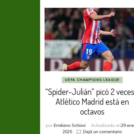
UEFA CHAMPIONS LEAGUE
“Spider-Julián” picó 2 veces
Atlético Madrid está en
octavos
por
Emiliano Schiavi
Actualizado en
29 ene
en
2025
Dejá un comentario