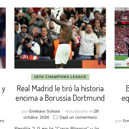
UEFA CHAMPIONS LEAGUE
 y
Real Madrid le tiró la historia
encima a Borussia Dortmund
eq
por
Emiliano Schiavi
Actualizado en
28
en
octubre, 2024
Dejá un comentario
ro,
por
Em
Real
Perdía 2-0 en la “Casa Blanca” y la