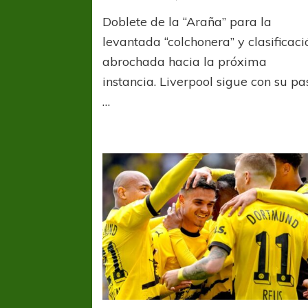
“Spid
Doblete de la “Araña” para la
Julián
picó
levantada “colchonera” y clasificaci
2
abrochada hacia la próxima
veces
instancia. Liverpool sigue con su pa
y
Atléti
…
Madri
está
en
octav