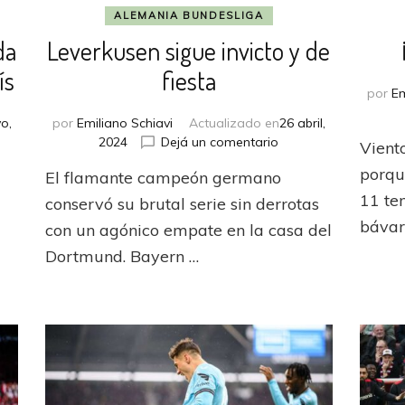
ALEMANIA BUNDESLIGA
da
Leverkusen sigue invicto y de
ís
fiesta
por
Em
o,
por
Emiliano Schiavi
Actualizado en
26 abril,
en
2024
Dejá un comentario
Vient
mund
Leverkusen
porqu
El flamante campeón germano
sigue
invicto
11 te
conservó su brutal serie sin derrotas
da
y
bávar
con un agónico empate en la casa del
de
Dortmund. Bayern …
fiesta
e
istar