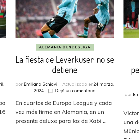
ALEMANIA BUNDESLIGA
La fiesta de Leverkusen no se
detiene
pe
il,
por
Emiliano Schiavi
Actualizado en
24 marzo,
en
2024
Dejá un comentario
por
Em
kusen
La
ubo
En cuartos de Europa League y cada
fiesta
de
 16
vez más firme en Alemania, en un
Victor
Leverkusen
presente deluxe para los de Xabi …
una d
no
se
Münic
detiene