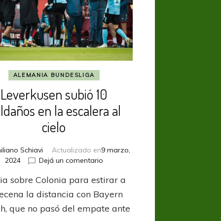
ALEMANIA BUNDESLIGA
Leverkusen subió 10
ldaños en la escalera al
cielo
iliano Schiavi
Actualizado en
9 marzo,
en
2024
Dejá un comentario
Leverkusen
ia sobre Colonia para estirar a
subió
10
ecena la distancia con Bayern
peldaños
h, que no pasó del empate ante
en