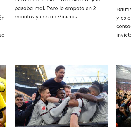
Madrid
er-
le
pasaba mal. Pero lo empató en 2
Bauti
”
tiró
minutos y con un Vinicius …
ón
y es e
la
historia
consa
encima
so
invict
a
co
Borussia
d
Dortmund
os