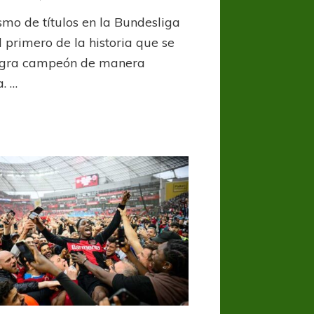
Bayer
smo de títulos en la Bundesliga
Leverkusen,
ese
l primero de la historia que se
equipo
gra campeón de manera
que
a. …
quedará
en
la
historia