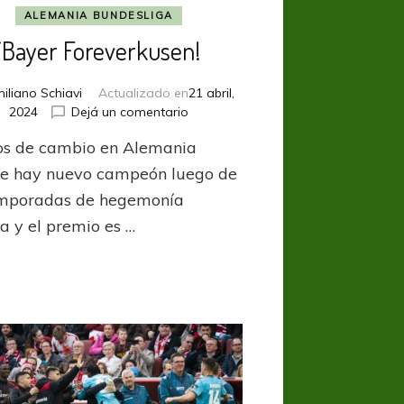
ALEMANIA BUNDESLIGA
¡Bayer Foreverkusen!
iliano Schiavi
Actualizado en
21 abril,
en
2024
Dejá un comentario
¡Bayer
os de cambio en Alemania
Foreverkusen!
e hay nuevo campeón luego de
mporadas de hegemonía
a y el premio es …