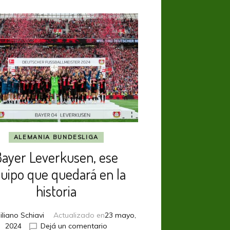
ALEMANIA BUNDESLIGA
Bayer Leverkusen, ese
uipo que quedará en la
historia
iliano Schiavi
Actualizado en
23 mayo,
en
2024
Dejá un comentario