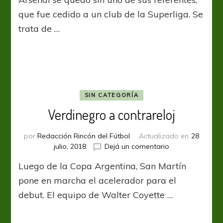
fue
el
que fue cedido a un club de la Superliga. Se
último
trata de …
sobreviviente
de
la “generación
dorada”
SIN CATEGORÍA
Verdinegro a contrareloj
por
Redacción Rincón del Fútbol
Actualizado en
28
en
julio, 2018
Dejá un comentario
Verdinegro
Luego de la Copa Argentina, San Martín
a
contrareloj
pone en marcha el acelerador para el
debut. El equipo de Walter Coyette …