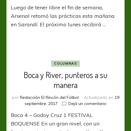
Vuelta
Luego de tener libre el fin de semana,
a
los
Arsenal retomó las prácticas esta mañana
trabajos
en Sarandí. El próximo lunes recibirá …
para
el
Viaducto
COLUMNAS
Boca y River, punteros a su
manera
por
Redacción El Rincón del Fútbol
Actualizado en
19
en
septiembre, 2017
Dejá un comentario
Boca
Boca 4 – Godoy Cruz 1 FESTIVAL
y
River,
BOQUENSE En un gran nivel, con un
punteros