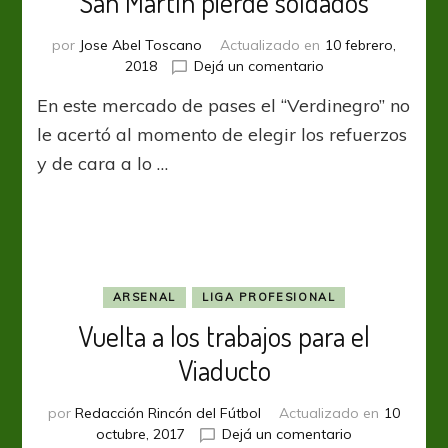
San Martín pierde soldados
por
Jose Abel Toscano
Actualizado en
10 febrero,
en
2018
Dejá un comentario
San
En este mercado de pases el “Verdinegro” no
Martín
pierde
le acertó al momento de elegir los refuerzos
soldados
y de cara a lo …
ARSENAL
LIGA PROFESIONAL
Vuelta a los trabajos para el
Viaducto
por
Redacción Rincón del Fútbol
Actualizado en
10
en
octubre, 2017
Dejá un comentario