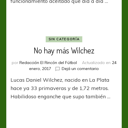
funcionamiento aceitado que día a día …
a
su
manera
SIN CATEGORÍA
No hay más Wilchez
por
Redacción El Rincón del Fútbol
Actualizado en
24
en
enero, 2017
Dejá un comentario
No
Lucas Daniel Wilchez, nacido en La Plata
hay
más
hace ya 33 primaveras y de 1,72 metros.
Wilchez
Habilidoso enganche que supo también …