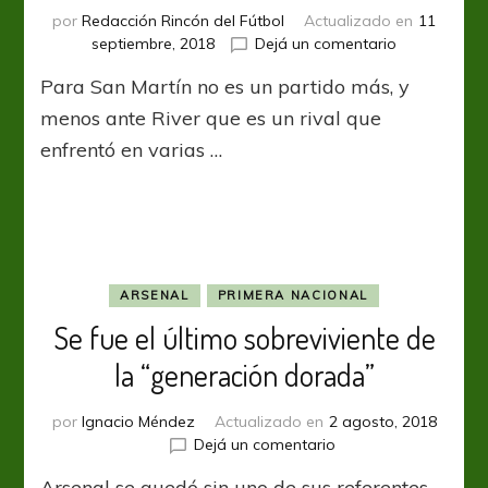
por
Redacción Rincón del Fútbol
Actualizado en
11
en
septiembre, 2018
Dejá un comentario
Fecha
Para San Martín no es un partido más, y
intensa
ante
menos ante River que es un rival que
River
enfrentó en varias …
ARSENAL
PRIMERA NACIONAL
Se fue el último sobreviviente de
la “generación dorada”
por
Ignacio Méndez
Actualizado en
2 agosto, 2018
en
Dejá un comentario
Se
Arsenal se quedó sin uno de sus referentes,