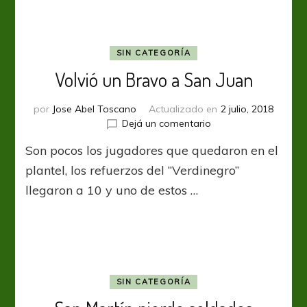
SIN CATEGORÍA
Volvió un Bravo a San Juan
por
Jose Abel Toscano
Actualizado en
2 julio, 2018
en
Dejá un comentario
Volvió
Son pocos los jugadores que quedaron en el
un
Bravo
plantel, los refuerzos del “Verdinegro”
a
llegaron a 10 y uno de estos …
San
Juan
SIN CATEGORÍA