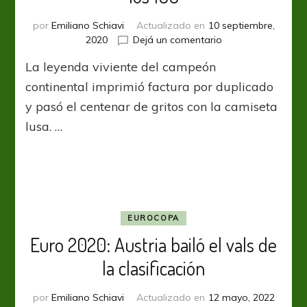
por
Emiliano Schiavi
Actualizado en
10 septiembre,
en
2020
Dejá un comentario
UNL:
La leyenda viviente del campeón
Cristiano
saltó
continental imprimió factura por duplicado
la
y pasó el centenar de gritos con la camiseta
barrera
lusa. …
de
los
100
EUROCOPA
Euro 2020: Austria bailó el vals de
la clasificación
por
Emiliano Schiavi
Actualizado en
12 mayo, 2022