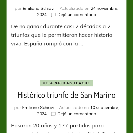
por
Emiliano Schiavi
Actualizado en
24 noviembre,
en
2024
Dejá un comentario
San
De no ganar durante casi 2 décadas a 2
Marino
tocó
triunfos que le permitieron hacer historia
el
viva. España rompió con la …
cielo
con
las
manos
UEFA NATIONS LEAGUE
Histórico triunfo de San Marino
por
Emiliano Schiavi
Actualizado en
10 septiembre,
en
2024
Dejá un comentario
Histórico
Pasaron 20 años y 177 partidos para
triunfo
de