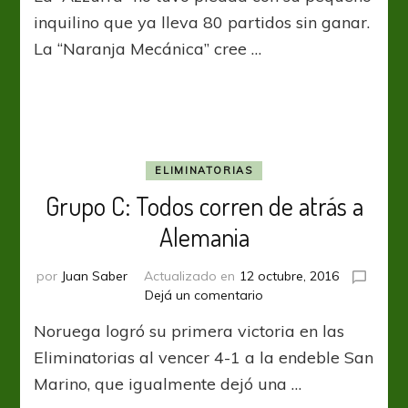
a
inquilino que ya lleva 80 partidos sin ganar.
San
La “Naranja Mecánica” cree …
Marino
y
Holanda
venció
a
Marruecos
ELIMINATORIAS
Grupo C: Todos corren de atrás a
Alemania
por
Juan Saber
Actualizado en
12 octubre, 2016
en
Dejá un comentario
Grupo
Noruega logró su primera victoria en las
C:
Todos
Eliminatorias al vencer 4-1 a la endeble San
corren
Marino, que igualmente dejó una …
de