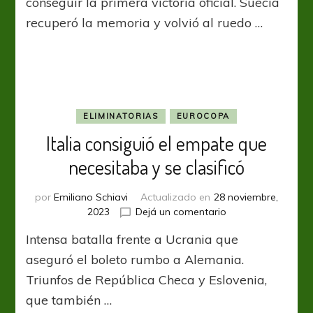
conseguir la primera victoria oficial. Suecia
San
recuperó la memoria y volvió al ruedo …
Marino
ELIMINATORIAS
EUROCOPA
Italia consiguió el empate que
necesitaba y se clasificó
por
Emiliano Schiavi
Actualizado en
28 noviembre,
en
2023
Dejá un comentario
Italia
Intensa batalla frente a Ucrania que
consiguió
el
aseguró el boleto rumbo a Alemania.
empate
Triunfos de República Checa y Eslovenia,
que
que también …
necesitaba