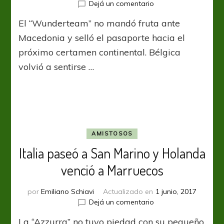
en
Dejá un comentario
Euro
El “Wunderteam” no mandó fruta ante
2020:
Austria
Macedonia y selló el pasaporte hacia el
bailó
próximo certamen continental. Bélgica
el
volvió a sentirse …
vals
de
la
clasificación
AMISTOSOS
Italia paseó a San Marino y Holanda
venció a Marruecos
por
Emiliano Schiavi
Actualizado en
1 junio, 2017
en
Dejá un comentario
Italia
La “Azzurra” no tuvo piedad con su pequeño
paseó