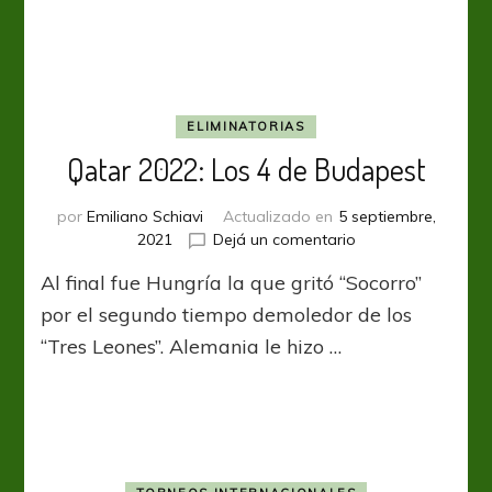
y
se
clasificó
ELIMINATORIAS
Qatar 2022: Los 4 de Budapest
por
Emiliano Schiavi
Actualizado en
5 septiembre,
en
2021
Dejá un comentario
Qatar
Al final fue Hungría la que gritó “Socorro”
2022:
Los
por el segundo tiempo demoledor de los
4
“Tres Leones”. Alemania le hizo …
de
Budapest