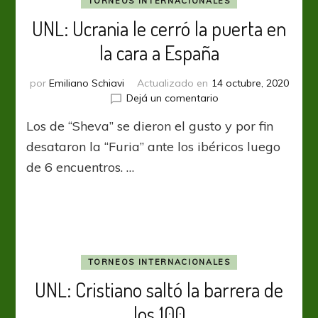
TORNEOS INTERNACIONALES
UNL: Ucrania le cerró la puerta en
la cara a España
por
Emiliano Schiavi
Actualizado en
14 octubre, 2020
en
Dejá un comentario
UNL:
Los de “Sheva” se dieron el gusto y por fin
Ucrania
le
desataron la “Furia” ante los ibéricos luego
cerró
de 6 encuentros. …
la
puerta
en
la
cara
a
España
TORNEOS INTERNACIONALES
UNL: Cristiano saltó la barrera de
los 100